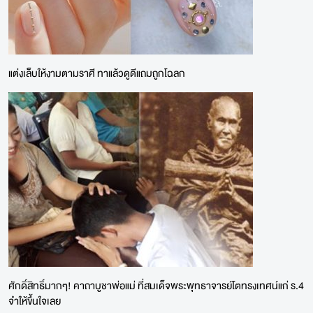
แต่งเล็บให้งามตามราศี ทาแล้วดูดีแถมถูกโฉลก
ศักดิ์สิทธิ์มากๆ! คาถาบูชาพ่อแม่ ที่สมเด็จพระพุทธาจารย์โตทรงเทศน์แก่ ร.4
จำให้ขึ้นใจเลย