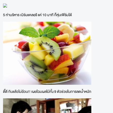
5 ท่าบริหาร เบิร์นแคลอรี แค่ 10 นาที ก็หุ่นเฟิร์มได้
ดี๊ดี กินแล้วไม่อ้วน!! เผยโฉมผลไม้ทั้ง 9 ตัวช่วยในการลดน้ำหนัก