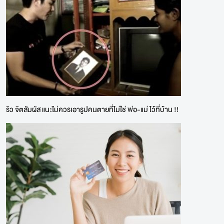
ริว จิตสัมผัส แนะไม่ควรเอารูปคนตายที่ไม่ใช่ พ่อ-แม่ ไว้ที่บ้าน !!