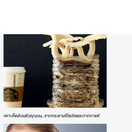
เพาะเห็ดด้วยตัวคุณเอง..จากกระดาษรีไซเคิลและกากกาแฟ