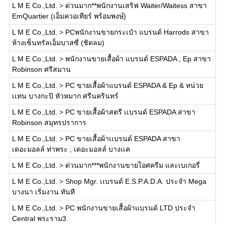
L M E Co.,Ltd.
>
ด่วนมาก**พนักงานเสริฟ Waiter/Waitess สาขา
EmQuartier (เอ็มควอเทียร์ พร้อมพงษ์)
L M E Co.,Ltd.
>
PCพนักงานขายกระเป๋า แบรนด์ Harrods สาขา
ห้างเซ็นทรัลเอ็มบาสซี่ (ชิดลม)
L M E Co.,Ltd.
>
พนักงานขายเสื้อผ้า แบรนด์ ESPADA , Ep สาขา
Robinson ศรีสมาน
L M E Co.,Ltd.
>
PC ขายเสื้อผ้าแบรนด์ ESPADA & Ep & หน่วย
เเทน บางกะปิ หัวหมาก ศรีนครินทร์
L M E Co.,Ltd.
>
PC ขายเสื้อผ้าสตรี เเบรนด์ ESPADA สาขา
Robinson สมุทรปราการ
L M E Co.,Ltd.
>
PC ขายเสื้อผ้าเเบรนด์ ESPADA สาขา
เดอะมอลล์ ท่าพระ , เดอะมอลล์ บางเเค
L M E Co.,Ltd.
>
ด่วนมาก***พนักงานขายไอศครีม และเบเกอรี่
L M E Co.,Ltd.
>
Shop Mgr. เเบรนด์ E.S.P.A.D.A. ประจำ Mega
บางนา เริ่มงาน ทันที
L M E Co.,Ltd.
>
PC พนักงานขายเสื้อผ้าแบรนด์ LTD ประจำ
Central พระราม3