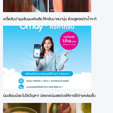
เคล็ดลับบำรุงเส้นผมแห้งเสีย ให้กลับมาหนานุ่ม ด้วยสูตรหมักน้ำกะทิ
เงินเดือนน้อย ไม่ใช่ปัญหา! บัตรกดเงินสดช่วยให้การใช้จ่ายคล่องขึ้น