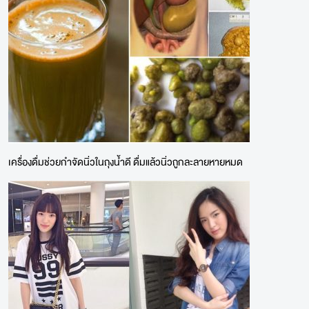
เครื่องดื่มช่วยกำจัดนิ่วในถุงน้ำดี ดื่มแล้วนิ่วถูกละลายหายหมด