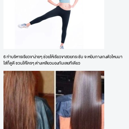
6 ท่าบริหารเรียวขาง่ายๆ ช่วยให้เรียวขาสวยกระชับ จะหยิบกางเกงตัวไหนมา
ใส่ก็ดูดี ชวนให้ใครๆ ต่างเหลียวมองกันเลยทีเดียว