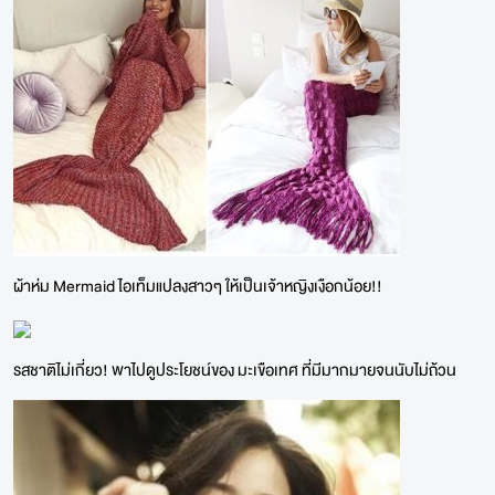
ผ้าห่ม Mermaid ไอเท็มแปลงสาวๆ ให้เป็นเจ้าหญิงเงือกน้อย!!
รสชาติไม่เกี่ยว! พาไปดูประโยชน์ของ มะเขือเทศ ที่มีมากมายจนนับไม่ถ้วน