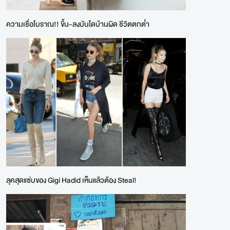
ความเชื่อโบราณ!! ขึ้น-ลงบันไดบ้านผิด ชีวิตตกต่ำ
ลุคสุดแซ่บของ Gigi Hadid เห็นแล้วต้อง Steal!