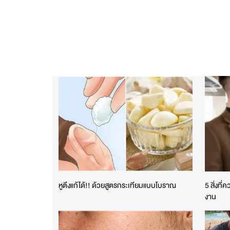
หูตึงแก้ได้!! ด้วยสูตรกระเทียมแบบโบราณ
5 สิ่งที
งาน