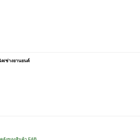
คนิค/ช่างยานยนต์
คลังของสินค้า F&B