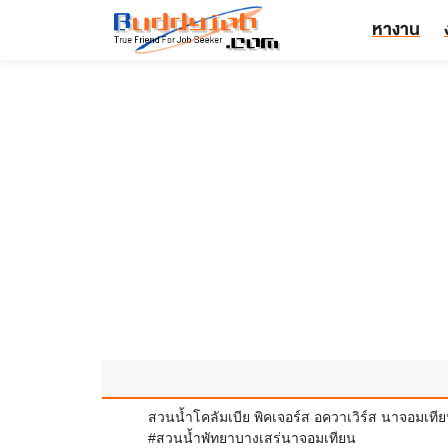
หางาน
สวนน้ำโคลัมเบีย พิคเจอร์ส อควาเวิร์ส นาจอมเที
#สวนน้ำพัทยาบางเสร่นาจอมเทียน