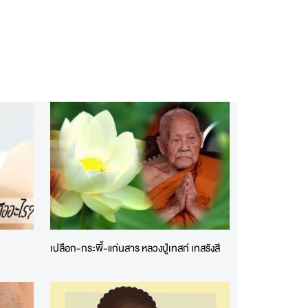
เปลือก-กระพี้-แก่นสาร หลวงปู่เทสก์ เทสรังสี