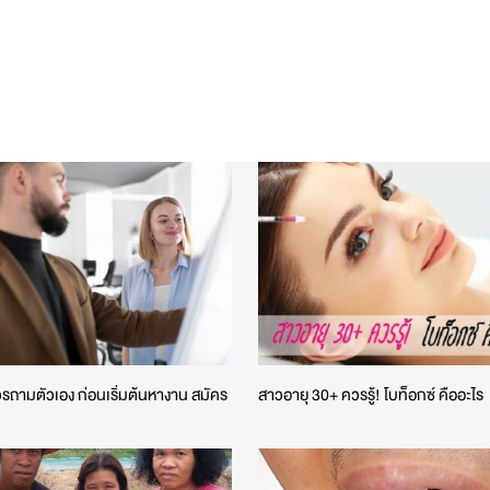
่ควรถามตัวเอง ก่อนเริ่มต้นหางาน สมัคร
สาวอายุ 30+ ควรรู้! โบท็อกซ์ คืออะไร