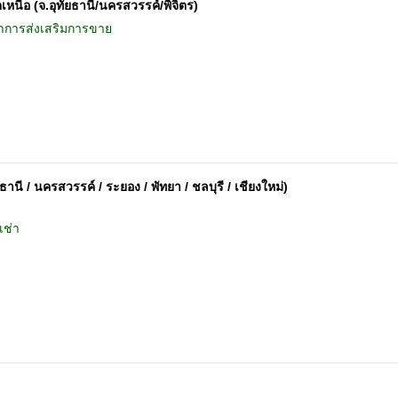
นือ (จ.อุทัยธานี/นครสวรรค์/พิจิตร)
ำการส่งเสริมการขาย
านี / นครสวรรค์ / ระยอง / พัทยา / ชลบุรี / เชียงใหม่)
เช่า