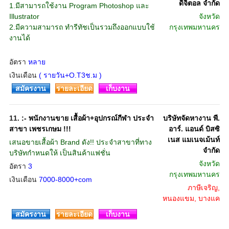
ดิจิตอล จำกัด
1.มีสามารถใช้งาน Program Photoshop และ
Illustrator
จังหวัด
2.มีความสามารถ ทำรีทัชเป็นรวมถึงออกแบบใช้
กรุงเทพมหานคร
งานได้
อัตรา
หลาย
เงินเดือน
( รายวัน+O.T3ช.ม )
สมัครงาน
รายละเอียด
เก็บงาน
11.
:- พนักงานขาย เสื้อผ้า+อุปกรณ์กีฬา ประจำ
บริษัทจัดหางาน พี.
สาขา เพชรเกษม !!!
อาร์. แอนด์ บิสซิ
เนส แมเนจเม้นท์
เสนอขายเสื้อผ้า Brand ดัง!! ประจำสาขาที่ทาง
จำกัด
บริษัทกำหนดให้ เป็นสินค้าแฟชั่น
จังหวัด
อัตรา
3
กรุงเทพมหานคร
เงินเดือน
7000-8000+com
ภาษีเจริญ,
หนองแขม, บางแค
สมัครงาน
รายละเอียด
เก็บงาน