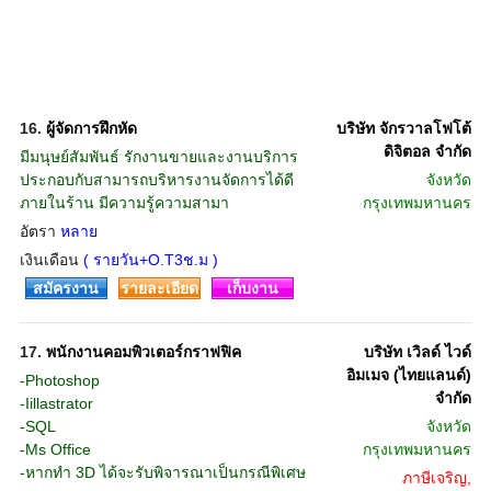
16.
ผู้จัดการฝึกหัด
บริษัท จักรวาลโฟโต้
ดิจิตอล จำกัด
มีมนุษย์สัมพันธ์ รักงานขายและงานบริการ
ประกอบกับสามารถบริหารงานจัดการได้ดี
จังหวัด
ภายในร้าน มีความรู้ความสามา
กรุงเทพมหานคร
อัตรา
หลาย
เงินเดือน
( รายวัน+O.T3ช.ม )
สมัครงาน
รายละเอียด
เก็บงาน
17.
พนักงานคอมพิวเตอร์กราฟฟิค
บริษัท เวิลด์ ไวด์
อิมเมจ (ไทยแลนด์)
-Photoshop
จำกัด
-Iillastrator
-SQL
จังหวัด
-Ms Office
กรุงเทพมหานคร
-หากทำ 3D ได้จะรับพิจารณาเป็นกรณีพิเศษ
ภาษีเจริญ,