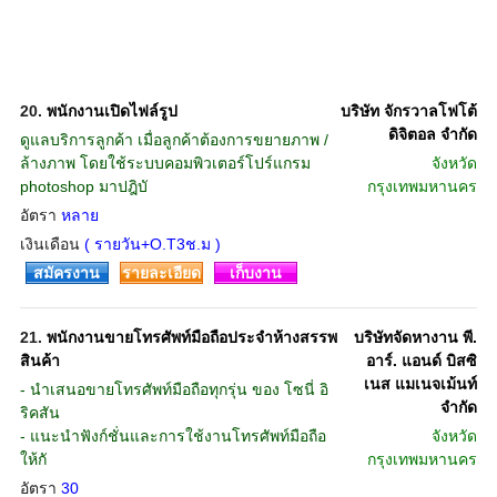
20.
พนักงานเปิดไฟล์รูป
บริษัท จักรวาลโฟโต้
ดิจิตอล จำกัด
ดูแลบริการลูกค้า เมื่อลูกค้าต้องการขยายภาพ /
ล้างภาพ โดยใช้ระบบคอมพิวเตอร์โปร์แกรม
จังหวัด
photoshop มาปฎิบั
กรุงเทพมหานคร
อัตรา
หลาย
เงินเดือน
( รายวัน+O.T3ช.ม )
สมัครงาน
รายละเอียด
เก็บงาน
21.
พนักงานขายโทรศัพท์มือถือประจำห้างสรรพ
บริษัทจัดหางาน พี.
สินค้า
อาร์. แอนด์ บิสซิ
เนส แมเนจเม้นท์
- นำเสนอขายโทรศัพท์มือถือทุกรุ่น ของ โซนี่ อิ
จำกัด
ริคสัน
- แนะนำฟังก์ชั่นและการใช้งานโทรศัพท์มือถือ
จังหวัด
ให้กั
กรุงเทพมหานคร
อัตรา
30