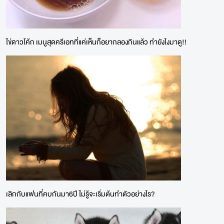
ไข่ดาวโค้ก เมนูสุดครีเอทที่แค่เห็นก็อยากลองกินแล้ว ทำยังไงมาดู!!
เลิกกับแฟนที่คบกันมา6ปี ไม่รู้จะเริ่มต้นทำตัวอย่างไร?