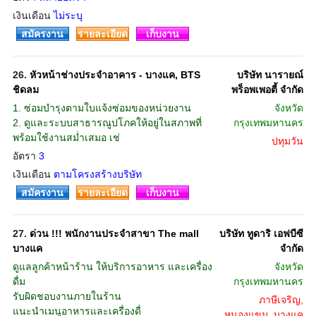
เงินเดือน
ไม่ระบุ
สมัครงาน
รายละเอียด
เก็บงาน
26.
หัวหน้าช่างประจำอาคาร - บางแค, BTS
บริษัท นารายณ์
ชิดลม
พร็อพเพอตี้ จำกัด
1. ซ่อมบำรุงตามใบแจ้งซ่อมของหน่วยงาน
จังหวัด
2. ดูและระบบสาธารณูปโภคให้อยู่ในสภาพที่
กรุงเทพมหานคร
พร้อมใช้งานสม่ำเสมอ เช่
ปทุมวัน
อัตรา
3
เงินเดือน
ตามโครงสร้างบริษัท
สมัครงาน
รายละเอียด
เก็บงาน
27.
ด่วน !!! พนักงานประจำสาขา The mall
บริษัท ทูดาริ เอฟบีซี
บางแค
จำกัด
ดูแลลูกค้าหน้าร้าน ให้บริการอาหาร และเครื่อง
จังหวัด
ดื่ม
กรุงเทพมหานคร
รับผิดชอบงานภายในร้าน
ภาษีเจริญ,
แนะนำเมนูอาหารและเครื่องดื่
หนองแขม, บางแค