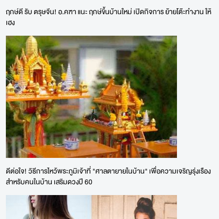
ฤกษ์ดี รับ ตรุษจีน! อ.คฑา แนะ ฤกษ์ขึ้นบ้านใหม่ เปิดกิจการ ย้ายโต๊ะทำงาน ให้
เฮง
ดีต่อใจ! วิธีการไหว้พระภูมิเจ้าที่ "ศาลตายายในบ้าน" เพื่อความเจริญรุ่งเรือง
สำหรับคนในบ้าน เสริมดวงปี 60