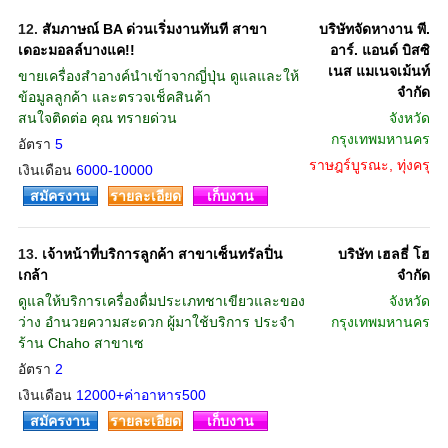
12.
สัมภาษณ์ BA ด่วนเริ่มงานทันที สาขา
บริษัทจัดหางาน พี.
เดอะมอลล์บางแค!!
อาร์. แอนด์ บิสซิ
เนส แมเนจเม้นท์
ขายเครื่องสำอางค์นำเข้าจากญี่ปุ่น ดูแลและให้
จำกัด
ข้อมูลลูกค้า และตรวจเช็คสินค้า
สนใจติดต่อ คุณ ทรายด่วน
จังหวัด
กรุงเทพมหานคร
อัตรา
5
ราษฎร์บูรณะ, ทุ่งครุ
เงินเดือน
6000-10000
สมัครงาน
รายละเอียด
เก็บงาน
13.
เจ้าหน้าที่บริการลูกค้า สาขาเซ็นทรัลปิ่น
บริษัท เฮลธี่ โฮ
เกล้า
จำกัด
ดูแลให้บริการเครื่องดื่มประเภทชาเขียวและของ
จังหวัด
ว่าง อำนวยความสะดวก ผู้มาใช้บริการ ประจำ
กรุงเทพมหานคร
ร้าน Chaho สาขาเซ
อัตรา
2
เงินเดือน
12000+ค่าอาหาร500
สมัครงาน
รายละเอียด
เก็บงาน