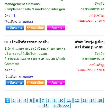
management functions
จังหวัด
2.Implement sale & marketing intelligen
กรุงเทพมหานคร
อัตรา
1
ภาษีเจริญ,
หนองแขม, บางแค
เงินเดือน
ตามตกลง
สมัครงาน
รายละเอียด
เก็บงาน
30.
เจ้าหน้าที่ตรวจสอบภายใน
บริษัท ไทยรุ่ง ยูเนี่ยน
คาร์ จำกัด (มหาชน)
1.จัดทำแผนงานประจำปีของส่วนงานและ
บริหารงานให้เป็นไปตามแผน
จังหวัด
2.งานของคณะกรรมการตรวจสอบ (Audit
กรุงเทพมหานคร
Committe
ภาษีเจริญ,
อัตรา
2
หนองแขม, บางแค
เงินเดือน
ตามตกลง
สมัครงาน
รายละเอียด
เก็บงาน
1
2
3
4
5
6
7
8
9
10
11
12
13
14
15
...
18
ต่อไป >>>