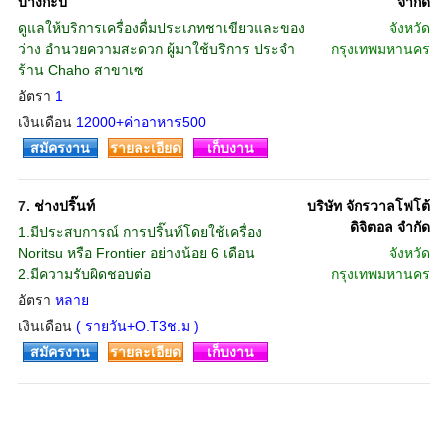
บางกะปิ
จำกัด
ดูแลให้บริการเครื่องดื่มประเภทชาเขียวและของ
จังหวัด
ว่าง อำนวยความสะดวก ผู้มาใช้บริการ ประจำ
กรุงเทพมหานคร
ร้าน Chaho สาขาเซ
อัตรา
1
เงินเดือน
12000+ค่าอาหาร500
สมัครงาน
รายละเอียด
เก็บงาน
7.
ช่างปริ๊นท์
บริษัท จักรวาลโฟโต้
ดิจิตอล จำกัด
1.มีประสบการณ์ การปริ๊นท์โดยใช้เครื่อง
Noritsu หรือ Frontier อย่างน้อย 6 เดือน
จังหวัด
2.มีความรับผิดชอบต่อ
กรุงเทพมหานคร
อัตรา
หลาย
เงินเดือน
( รายวัน+O.T3ช.ม )
สมัครงาน
รายละเอียด
เก็บงาน