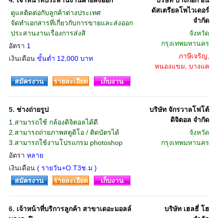
4.
เจ้าหน้าที่ประสานงานฝ่ายส่งออก
บริษัท บางกอก อิน
ดัสเตรียลโพไวเดอร์
 ดูแลติดต่อกับลูกค้าต่างประเทศ
จำกัด
 จัดทำเอกสารที่เกี่ยวกับการขายและส่งออก
 ประสานงานเรื่องการส่งสิ
จังหวัด
กรุงเทพมหานคร
อัตรา
1
ภาษีเจริญ,
เงินเดือน
ขั้นต่ำ 12,000 บาท
หนองแขม, บางแค
สมัครงาน
รายละเอียด
เก็บงาน
5.
ช่างถ่ายรูป
บริษัท จักรวาลโฟโต้
ดิจิตอล จำกัด
1.สามารถใช้ กล้องดิจิตอลได้ดี
2.สามารถถ่ายภาพสตูดิโอ / ติดบัตรได้
จังหวัด
3.สามารถใช้งานโปรแกรม photoshop
กรุงเทพมหานคร
อัตรา
หลาย
เงินเดือน
( รายวัน+O.T3ช.ม )
สมัครงาน
รายละเอียด
เก็บงาน
6.
เจ้าหน้าที่บริการลูกค้า สาขาเดอะมอลล์
บริษัท เฮลธี่ โฮ