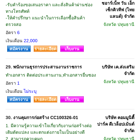
ชอาร์เน็ท วัน เอ็ก
-รับคำร้องขอเสนอราคา และสั่งสินค้าผ่านช่อง
เซ็กคิวทีฟ (ไทย
ทางโทรศัพท์
แลนด์) จำกัด
-ให้คำปรึกษา แนะนำในการเลือกซื้อสินค้า
ตรวจสอ
จังหวัด
ปทุมธานี
อัตรา
6
เงินเดือน
22,000
สมัครงาน
รายละเอียด
เก็บงาน
29.
พนักงานธุรการประสานงานราชการ
บริษัท เค.ส่งเสริม
จำกัด
ทำเอกสาร ติดต่อประสานงาน,ทำเอกสารยื่นซอง
จังหวัด
ปทุมธานี
อัตรา
1
เงินเดือน
ไม่ระบุ
สมัครงาน
รายละเอียด
เก็บงาน
30.
งานคุมการก่อสร้าง CC100326-01
บริษัท คอมมูนิตี้
ปาร์ค ดีเวล็อปเม้นต์
1. มีความรู้ความเข้าใจเกี่ยวกับงานก่อสร้างต่อ
จำกัด
เติมดัดแปลง และตกแต่งภายในเป็นอย่างดี
2. สามารถควบคุมก
จังหวัด
ปทุมธานี