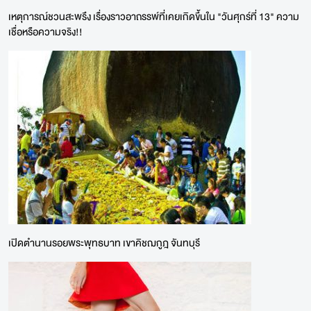
เหตุการณ์ชวนสะพรึง เรื่องราวอาถรรพ์ที่เคยเกิดขึ้นใน "วันศุกร์ที่ 13" ความ
เชื่อหรือความจริง!!
เปิดตำนานรอยพระพุทธบาท เขาคิชฌกูฎ จันทบุรี