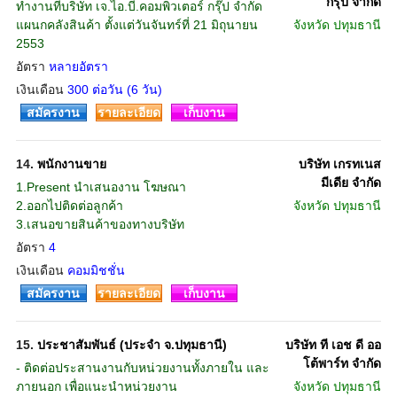
กรุ๊ป จำกัด
ทำงานที่บริษัท เจ.ไอ.บี.คอมพิวเตอร์ กรุ๊ป จำกัด
แผนกคลังสินค้า ตั้งแต่วันจันทร์ที่ 21 มิถุนายน
จังหวัด
ปทุมธานี
2553
อัตรา
หลายอัตรา
เงินเดือน
300 ต่อวัน (6 วัน)
สมัครงาน
รายละเอียด
เก็บงาน
14.
พนักงานขาย
บริษัท เกรทเนส
มีเดีย จำกัด
1.Present นำเสนองาน โฆษณา
2.ออกไปติดต่อลูกค้า
จังหวัด
ปทุมธานี
3.เสนอขายสินค้าของทางบริษัท
อัตรา
4
เงินเดือน
คอมมิชชั่น
สมัครงาน
รายละเอียด
เก็บงาน
15.
ประชาสัมพันธ์ (ประจำ จ.ปทุมธานี)
บริษัท ที เอช ดี ออ
โต้พาร์ท จำกัด
- ติดต่อประสานงานกับหน่วยงานทั้งภายใน และ
ภายนอก เพื่อแนะนำหน่วยงาน
จังหวัด
ปทุมธานี