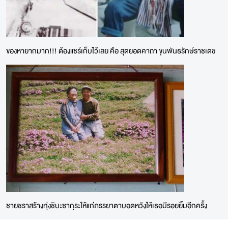
ของหายากมาก!!! ต้องแชร์เก็บไว้เลย คือ สุดยอดคาถา ขุนพันธรักษ์ราชเดช
ชายชราสร้างทุ่งชิบะซากุระให้แก่ภรรยาตาบอดหวังให้เธอมีรอยยิ้มอีกครั้ง