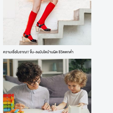
ความเชื่อโบราณ!! ขึ้น-ลงบันไดบ้านผิด ชีวิตตกต่ำ