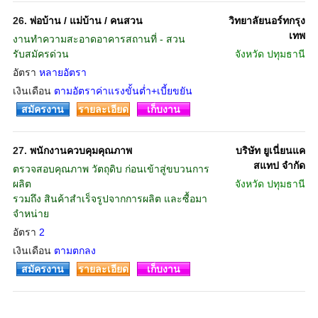
26.
พ่อบ้าน / แม่บ้าน / คนสวน
วิทยาลัยนอร์ทกรุง
เทพ
งานทำความสะอาดอาคารสถานที่ - สวน
รับสมัครด่วน
จังหวัด
ปทุมธานี
อัตรา
หลายอัตรา
เงินเดือน
ตามอัตราค่าแรงขั้นต่ำ+เบี้ยขยัน
สมัครงาน
รายละเอียด
เก็บงาน
27.
พนักงานควบคุมคุณภาพ
บริษัท ยูเนี่ยนแค
สแทป จำกัด
ตรวจสอบคุณภาพ วัตถุดิบ ก่อนเข้าสู่ขบวนการ
ผลิต
จังหวัด
ปทุมธานี
รวมถึง สินค้าสำเร็จรูปจากการผลิต และซื้อมา
จำหน่าย
อัตรา
2
เงินเดือน
ตามตกลง
สมัครงาน
รายละเอียด
เก็บงาน