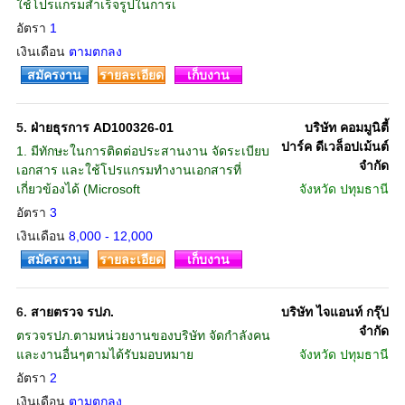
ใช้โปรแกรมสำเร็จรูปในการเ
อัตรา
1
เงินเดือน
ตามตกลง
สมัครงาน
รายละเอียด
เก็บงาน
5.
ฝ่ายธุรการ AD100326-01
บริษัท คอมมูนิตี้
ปาร์ค ดีเวล็อปเม้นต์
1. มีทักษะในการติดต่อประสานงาน จัดระเบียบ
จำกัด
เอกสาร และใช้โปรแกรมทำงานเอกสารที่
เกี่ยวข้องได้ (Microsoft
จังหวัด
ปทุมธานี
อัตรา
3
เงินเดือน
8,000 - 12,000
สมัครงาน
รายละเอียด
เก็บงาน
6.
สายตรวจ รปภ.
บริษัท ไจแอนท์ กรุ๊ป
จำกัด
ตรวจรปภ.ตามหน่วยงานของบริษัท จัดกำลังคน
และงานอื่นๆตามได้รับมอบหมาย
จังหวัด
ปทุมธานี
อัตรา
2
เงินเดือน
ตามตกลง