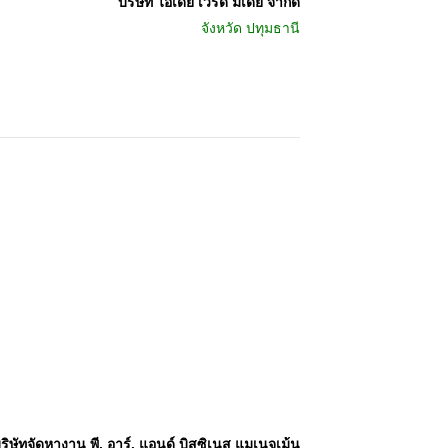
บริษัท ไอเดีย เวิร์ด มีเดีย จำกัด
จังหวัด
ปทุมธานี
ริษัทจัดหางาน พี. อาร์. แอนด์ บิสซิเนส แมเนจเม้น