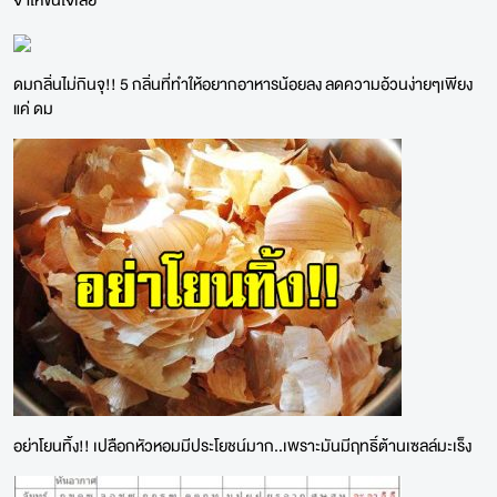
ดมกลิ่นไม่กินจุ!! 5 กลิ่นที่ทำให้อยากอาหารน้อยลง ลดความอ้วนง่ายๆเพียง
แค่ ดม
อย่าโยนทิ้ง!! เปลือกหัวหอมมีประโยชน์มาก..เพราะมันมีฤทธิ์ต้านเซลล์มะเร็ง