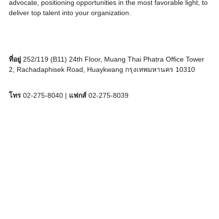
advocate, positioning opportunities in the most favorable light, to
deliver top talent into your organization.
ที่อยู่
252/119 (B11) 24th Floor, Muang Thai Phatra Office Tower
2, Rachadaphisek Road, Huaykwang กรุงเทพมหานคร 10310
โทร
02-275-8040 |
แฟกส์
02-275-8039