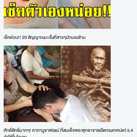
เช็คด่วน!! 20 สัญญาณมะเร็งที่สาวๆมักมองข้าม
ศักดิ์สิทธิ์มากๆ! คาถาบูชาพ่อแม่ ที่สมเด็จพระพุทธาจารย์โตทรงเทศน์แก่ ร.4
จำให้ขึ้นใจเลย