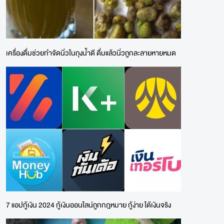
เครื่องดื่มช่วยกำจัดนิ่วในถุงน้ำดี ดื่มแล้วนิ่วถูกละลายหายหมด
7 แอปกู้เงิน 2024 กู้เงินออนไลน์ถูกกฎหมาย กู้ง่าย ได้เงินจริง