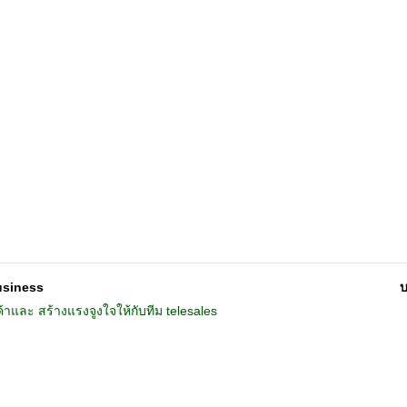
usiness
บ
าและ สร้างแรงจูงใจให้กับทีม telesales