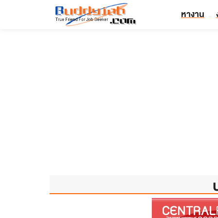
หางาน
บ