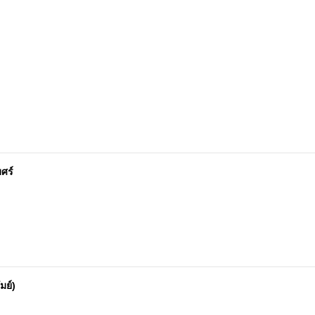
ศร์
มย์)