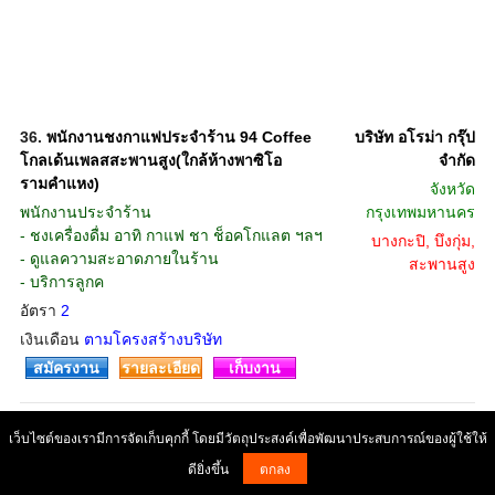
36.
พนักงานชงกาแฟประจำร้าน 94 Coffee
บริษัท อโรม่า กรุ๊ป
โกลเด้นเพลสสะพานสูง(ใกล้ห้างพาซิโอ
จํากัด
รามคำแหง)
จังหวัด
พนักงานประจำร้าน
กรุงเทพมหานคร
- ชงเครื่องดื่ม อาทิ กาแฟ ชา ช็อคโกแลต ฯลฯ
บางกะปิ, บึงกุ่ม,
- ดูแลความสะอาดภายในร้าน
สะพานสูง
- บริการลูกค
อัตรา
2
เงินเดือน
ตามโครงสร้างบริษัท
สมัครงาน
รายละเอียด
เก็บงาน
37.
พนักงานผลิต (เบเกอรี่-เค้ก-ขนมปัง-คุกกี้)
บริษัท อโรม่า กรุ๊ป
เว็บไซต์ของเรามีการจัดเก็บคุกกี้ โดยมีวัตถุประสงค์เพื่อพัฒนาประสบการณ์ของผู้ใช้ให้
จํากัด
ตำแหน่ง แพ็คสินค้า
ดียิ่งขึ้น
ตกลง
1. แพ็คกิ้ง บรรจุลงกล่อง
จังหวัด