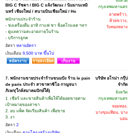
จังหวัด
BIG C รัชดา / BIG C แจ้งวัฒนะ / นิมมานเหมิ
กรุงเทพมหานคร
นทร์ เชียงใหม่ / สนามบินเชียงใหม่ / Ho
ลาดพร้าว,
พนักงานประจำร้าน
ห้วยขวาง,
- ชงเครื่องดื่ม อาทิ กาแฟ ชา ช็อคโกแลต ฯลฯ
วังทองหลาง
- ดูแลความสะอาดภายในร้าน
- บริการลูกค
อัตรา
หลายอัตรา
เงินเดือน
9,500 บาท ขึ้นไป
สมัครงาน
รายละเอียด
เก็บงาน
7.
พนักงานขายประจำร้านขนมปัง ร้าน le pain
บริษัท อโรม่า กรุ๊ป
de paris ประจำ สาขาพาซิโอ กาญจนา
จํากัด
ภิเษก(ใกล้สมาคมปักษ์ใต้)
จังหวัด
1. เชียร์ และขายสินค้าเพื่อให้ได้ยอดขายตาม
กรุงเทพมหานคร
เป้าหมายของสาขา
จอมทอง,
2. อบ แพ็ค จัดเรียงสินค้า เพื่อขาย
บางขุนเทียน, บาง
3. งา
บอน
อัตรา
2
เงินเดือน
ตามโครงสร้างบริษัท