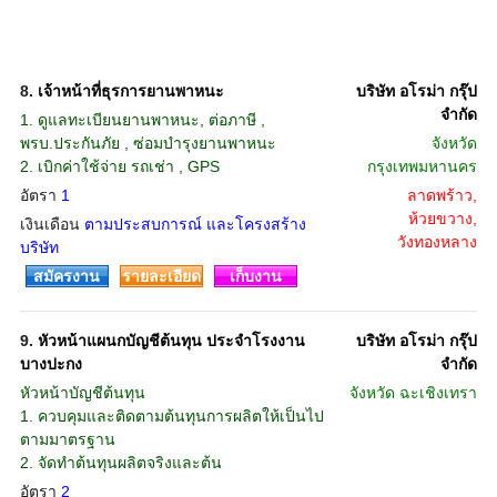
8.
เจ้าหน้าที่ธุรการยานพาหนะ
บริษัท อโรม่า กรุ๊ป
จํากัด
1. ดูแลทะเบียนยานพาหนะ, ต่อภาษี ,
พรบ.ประกันภัย , ซ่อมบำรุงยานพาหนะ
จังหวัด
2. เบิกค่าใช้จ่าย รถเช่า , GPS
กรุงเทพมหานคร
อัตรา
1
ลาดพร้าว,
ห้วยขวาง,
เงินเดือน
ตามประสบการณ์ และโครงสร้าง
วังทองหลาง
บริษัท
สมัครงาน
รายละเอียด
เก็บงาน
9.
หัวหน้าแผนกบัญชีต้นทุน ประจำโรงงาน
บริษัท อโรม่า กรุ๊ป
บางปะกง
จํากัด
หัวหน้าบัญชีต้นทุน
จังหวัด
ฉะเชิงเทรา
1. ควบคุมและติดตามต้นทุนการผลิตให้เป็นไป
ตามมาตรฐาน
2. จัดทำต้นทุนผลิตจริงและต้น
อัตรา
2