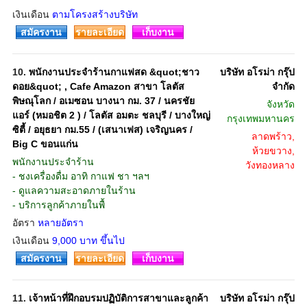
เงินเดือน
ตามโครงสร้างบริษัท
สมัครงาน
รายละเอียด
เก็บงาน
10.
พนักงานประจำร้านกาแฟสด &quot;ชาว
บริษัท อโรม่า กรุ๊ป
ดอย&quot; , Cafe Amazon สาขา โลตัส
จํากัด
พิษณุโลก / อเมซอน บางนา กม. 37 / นครชัย
จังหวัด
แอร์ (หมอชิต 2 ) / โลตัส อมตะ ชลบุรี / บางใหญ่
กรุงเทพมหานคร
ซิตี้ / อยุธยา กม.55 / (เสนาเฟส) เจริญนคร /
ลาดพร้าว,
Big C ขอนแก่น
ห้วยขวาง,
พนักงานประจำร้าน
วังทองหลาง
- ชงเครื่องดื่ม อาทิ กาแฟ ชา ฯลฯ
- ดูแลความสะอาดภายในร้าน
- บริการลูกค้าภายในพื้
อัตรา
หลายอัตรา
เงินเดือน
9,000 บาท ขึ้นไป
สมัครงาน
รายละเอียด
เก็บงาน
11.
เจ้าหน้าที่ฝึกอบรมปฏิบัติการสาขาและลูกค้า
บริษัท อโรม่า กรุ๊ป