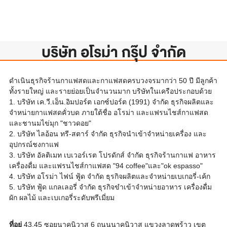
บริษัท อโรม่า กรุ๊ป จํากัด
ดำเนินธุรกิจร้านกาแฟสดและกาแฟสดครบวงจรมากว่า 50 ปี มีลูกค้า
ทั้งรายใหญ่ และรายย่อยเป็นจำนวนมาก บริษัทในเครือประกอบด้วย
1. บริษัท เค.วี.เอ็น.อิมปอร์ต เอกซ์ปอร์ต (1991) จำกัด ธุรกิจผลิตและ
จำหน่ายกาแฟสดคั่วบด ภายใต้ชื่อ อโรม่า และแฟรนไชส์กาแฟสด
และชานมไข่มุก "ชาวดอย"
2. บริษัท ไลอ้อน ทรี-สตาร์ จำกัด ธุรกิจนำเข้าจำหน่ายเครื่อง และ
อุปกรณ์ชงกาแฟ
3. บริษัท อัลติเมท เบเวอร์เรต โปรดักส์ จำกัด ธุรกิจร้านกาแฟ อาหาร
เครื่องดื่ม และแฟรนไชส์กาแฟสด "94 coffee"และ"ok espasso"
4. บริษัท อโรม่า ไฟน์ ฟู้ด จำกัด ธุรกิจผลิตและจำหน่ายเบเกอรี่-เค้ก
5. บริษัท ฟู้ด แกลเลอรี่ จำกัด ธุรกิจขำเข้าจำหน่ายอาหาร เครื่องดื่ม
ผัก ผลไม้ และเบเกอรี่ระดับพรีเมี่ยม
ที่อยู่
43,45 ซอยนาคนิวาส 6 ถนนนาคนิวาส แขวงลาดพร้าว เขต