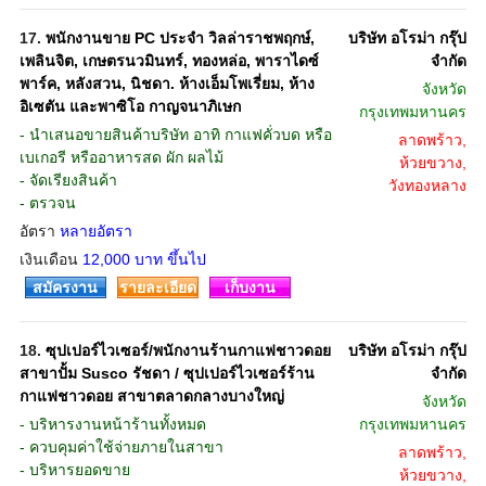
17.
พนักงานขาย PC ประจำ วิลล่าราชพฤกษ์,
บริษัท อโรม่า กรุ๊ป
เพลินจิต, เกษตรนวมินทร์, ทองหล่อ, พาราไดซ์
จํากัด
พาร์ค, หลังสวน, นิชดา. ห้างเอ็มโพเรี่ยม, ห้าง
จังหวัด
อิเซตัน และพาซิโอ กาญจนาภิเษก
กรุงเทพมหานคร
- นำเสนอขายสินค้าบริษัท อาทิ กาแฟคั่วบด หรือ
ลาดพร้าว,
เบเกอรี หรืออาหารสด ผัก ผลไม้
ห้วยขวาง,
- จัดเรียงสินค้า
วังทองหลาง
- ตรวจน
อัตรา
หลายอัตรา
เงินเดือน
12,000 บาท ขึ้นไป
สมัครงาน
รายละเอียด
เก็บงาน
18.
ซุปเปอร์ไวเซอร์/พนักงานร้านกาแฟชาวดอย
บริษัท อโรม่า กรุ๊ป
สาขาปั้ม Susco รัชดา / ซุปเปอร์ไวเซอร์ร้าน
จํากัด
กาแฟชาวดอย สาขาตลาดกลางบางใหญ่
จังหวัด
- บริหารงานหน้าร้านทั้งหมด
กรุงเทพมหานคร
- ควบคุมค่าใช้จ่ายภายในสาขา
ลาดพร้าว,
- บริหารยอดขาย
ห้วยขวาง,