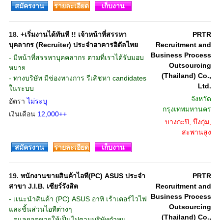
สมัครงาน
รายละเอียด
เก็บงาน
18.
+เริ่มงานได้ทันที !! เจ้าหน้าที่สรรหา
PRTR
บุคลากร (Recruiter) ประจำอาคารอิตัลไทย
Recruitment and
Business Process
- มีหน้าที่สรรหาบุคคลากร ตามที่เราได้รับมอบ
Outsourcing
หมาย
(Thailand) Co.,
- ทางบริษัท มีช่องทางการ รีเสิชหา candidates
Ltd.
ในระบบ
จังหวัด
อัตรา
ไม่ระบุ
กรุงเทพมหานคร
เงินเดือน
12,000++
บางกะปิ, บึงกุ่ม,
สะพานสูง
สมัครงาน
รายละเอียด
เก็บงาน
19.
พนักงานขายสินค้าไอที(PC) ASUS ประจำ
PRTR
สาขา J.I.B. เซียร์รังสิต
Recruitment and
Business Process
- เเนะนำสินค้า (PC) ASUS อาทิ เร้าเตอร์ไวไฟ
Outsourcing
และชิ้นส่วนไอทีต่างๆ
(Thailand) Co.,
- ดูแลยอดขายให้เป็นไปตามบริษัทกำหน