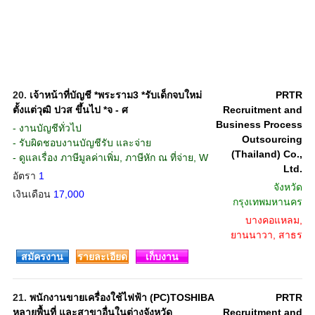
20.
เจ้าหน้าที่บัญชี *พระราม3 *รับเด็กจบใหม่
PRTR
ตั้งแต่วุฒิ ปวส ขึ้นไป *จ - ศ
Recruitment and
Business Process
- งานบัญชีทั่วไป
Outsourcing
- รับผิดชอบงานบัญชีรับ และจ่าย
(Thailand) Co.,
- ดูแลเรื่อง ภาษีมูลค่าเพิ่ม, ภาษีหัก ณ ที่จ่าย, W
Ltd.
อัตรา
1
จังหวัด
เงินเดือน
17,000
กรุงเทพมหานคร
บางคอแหลม,
ยานนาวา, สาธร
สมัครงาน
รายละเอียด
เก็บงาน
21.
พนักงานขายเครื่องใช้ไฟฟ้า (PC)TOSHIBA
PRTR
หลายพื้นที่ และสาขาอื่นในต่างจังหวัด
Recruitment and