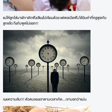
แม่ให้ลูกใส่นาฬิกาดักฟังเสียงไปเรียนด้วย แต่พอเปิดฟัง ได้ยินคำที่ครูพูดกับ
ลูกแล้ว ถึงกับพูดไม่ออก!!
เผยความลับ!!! ตัวตนของเราตามเวลาเกิด...เขาบอกว่าแม่น