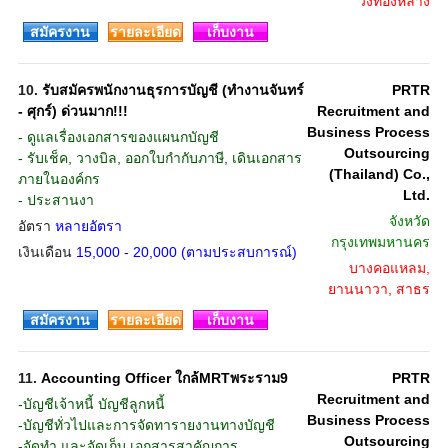
วังทองหลาง
สมัครงาน
รายละเอียด
เก็บงาน
10.
รับสมัครพนักงานธุรการบัญชี (ทำงานจันทร์
PRTR
- ศุกร์) ด่วนมาก!!!
Recruitment and
Business Process
- ดูแลเรื่องเอกสารของแผนกบัญชี
Outsourcing
- รับเช็ค, วางบิล, ออกใบกำกับภาษี, เดินเอกสาร
(Thailand) Co.,
ภายในองค์กร
Ltd.
- ประสานงา
จังหวัด
อัตรา
หลายอัตรา
กรุงเทพมหานคร
เงินเดือน
15,000 - 20,000 (ตามประสบการณ์)
บางคอแหลม,
ยานนาวา, สาธร
สมัครงาน
รายละเอียด
เก็บงาน
11.
Accounting Officer ใกล้MRTพระราม9
PRTR
Recruitment and
-บัญชีเจ้าหนี้ บัญชีลูกหนี้
Business Process
-บัญชีทั่วไปและการจัดทารายงานทางบัญชี
Outsourcing
-จัดทำ และจัดเก็บ เอกสารสาคัญการ