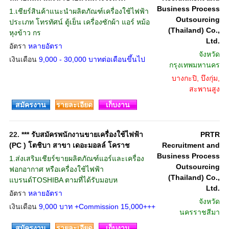
Business Process
1.เชียร์สินค้าแนะนำผลิตภัณฑ์เครื่องใช้ไฟฟ้า
Outsourcing
ประเภท โทรทัศน์ ตู้เย็น เครื่องซักผ้า แอร์ หม้อ
(Thailand) Co.,
หุงข้าว กร
Ltd.
อัตรา
หลายอัตรา
จังหวัด
เงินเดือน
9,000 - 30,000 บาทต่อเดือนขึ้นไป
กรุงเทพมหานคร
บางกะปิ, บึงกุ่ม,
สะพานสูง
สมัครงาน
รายละเอียด
เก็บงาน
22.
*** รับสมัครพนักงานขายเครื่องใช้ไฟฟ้า
PRTR
(PC ) โตชิบา สาขา เดอะมอลล์ โคราช
Recruitment and
Business Process
1.ส่งเสริมเชียร์ขายผลิตภัณฑ์แอร์และเครื่อง
Outsourcing
ฟอกอากาศ หรือเครื่องใช้ไฟฟ้า
(Thailand) Co.,
แบรนด์TOSHIBA ตามที่ได้รับมอบห
Ltd.
อัตรา
หลายอัตรา
จังหวัด
เงินเดือน
9,000 บาท +Commission 15,000+++
นครราชสีมา
สมัครงาน
รายละเอียด
เก็บงาน