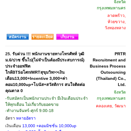
จังหวัด
กรุงเทพมหานคร
ลาดพร้าว,
ห้วยขวาง,
วังทองหลาง
สมัครงาน
รายละเอียด
เก็บงาน
25.
รับด่วน !!! พนักงานขายทางโทรศัพท์ วุฒิ
PRTR
ม.6/ปวช ขึ้นไป(ไม่จำเป็นต้องมีประสบการณ์)
Recruitment and
ประจำออฟฟิต
Business Process
ใกล้BTSอโศก/MRTสุขุมวิท>>เงิน
Outsourcing
เดือน13,000+Incentive 3,000+ค่า
(Thailand) Co.,
คอม10,000up+โบนัส+สวัสดิการ สนใจติดต่อ
Ltd.
คุณตาล 0
จังหวัด
-รับสมัครเป็นพนักงานประจำ มีเงินเดือนประจำ
กรุงเทพมหานคร
ให้ทุกเดือน ไม่เกี่ยวกับยอดขาย
คลองเตย, วัฒนา
-ทำงานจันทร์-ศุกร์ 9.00-18
อัตรา
หลายอัตรา
เงินเดือน
13,000 +คอมมิชชั่น 10,000up