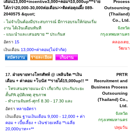
เดือน13,000+incentive3,000+คอมฯ10,000up***ราย
Process
ได้กว่า20,000-30,000ต่อเดือน>>ติดต่อคุณผึ้ง 089-
Outsourcing
2040575 &quot;
(Thailand)
Co., Ltd.
- ไม่จำเป็นต้องมีประสบการณ์ มีการอบรมให้ก่อนเริ่ม
งาน ได้เงินเดือนทันที
จังหวัด
- แนะนำและเสนอขาย ** ประกันส
กรุงเทพมหานคร
อัตรา
15
คลองเตย,
วัฒนา
เงินเดือน
13,000+ค่าคอม(ไม่จำกัด)
สมัครงาน
รายละเอียด
เก็บงาน
17.
ฝ่ายขายทางโทรศัพท์ @ เพลินจิต **เงิน
PRTR
เดือน + ค่าคอม +โบนัส **รายได้15,000up!! **
Recruitment and
Business Process
- โทรเสนอขายแนะนำ เกี่ยวกับ ประกันระยะ
Outsourcing
สั้นPA อุบัติเหตุ สุขภาพ
(Thailand) Co.,
- ทำงานจันทร์-ศุกร์ 8.30 - 17.30 และ
Ltd.
อัตรา
หลายอัตรา
จังหวัด
เงินเดือน
ฐานเงินเดือน 9,000 - 12,000 + ค่า
กรุงเทพมหานคร
คอม + เบี้ยเลี้ยง + เงินช่วยเหลือ **เฉลี่ย
ปทุมวัน
20,000บาท++**