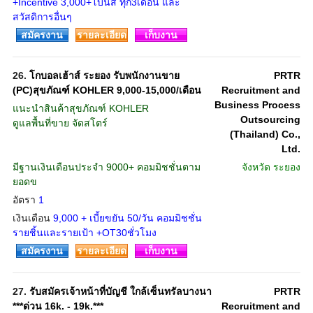
+Incentive 3,000+โบนัส ทุก3เดือน และ
สวัสดิการอื่นๆ
สมัครงาน
รายละเอียด
เก็บงาน
26.
โกบอลเฮ้าส์ ระยอง รับพนักงานขาย
PRTR
(PC)สุขภัณฑ์ KOHLER 9,000-15,000/เดือน
Recruitment and
Business Process
แนะนำสินค้าสุขภัณฑ์ KOHLER
Outsourcing
ดูแลพื้นที่ขาย จัดสโตร์
(Thailand) Co.,
Ltd.
มีฐานเงินเดือนประจำ 9000+ คอมมิชชั่นตาม
จังหวัด
ระยอง
ยอดข
อัตรา
1
เงินเดือน
9,000 + เบี้ยขยัน 50/วัน คอมมิชชั่น
รายชิ้นและรายเป้า +OT30ชั่วโมง
สมัครงาน
รายละเอียด
เก็บงาน
27.
รับสมัครเจ้าหน้าที่บัญชี ใกล้เซ็นทรัลบางนา
PRTR
***ด่วน 16k. - 19k.***
Recruitment and