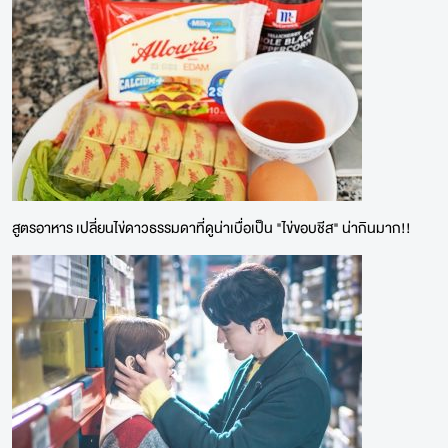
สูตรอาหาร เปลี่ยนไข่ดาวธรรมดาที่ดูน่าเบื่อเป็น "ไข่ขอบชีส" น่ากินมาก!!