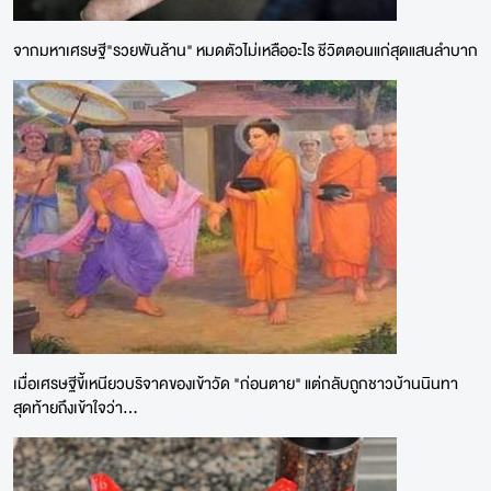
จากมหาเศรษฐี"รวยพันล้าน" หมดตัวไม่เหลืออะไร ชีวิตตอนแก่สุดแสนลำบาก
เมื่อเศรษฐีขี้เหนียวบริจาคของเข้าวัด "ก่อนตาย" แต่กลับถูกชาวบ้านนินทา
สุดท้ายถึงเข้าใจว่า...