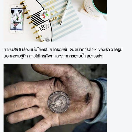
ทายนิสัย 5 เรื่อง แม่นโคตร!! จากรอยยิ้ม จินตนาการต่างๆ ของเรา วาดรูป
บอกความรู้สึก การใช้โทรศัพท์ และจากการอาบน้ำ อย่ารอช้า!