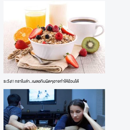
ระวัง!! กราโนล่า..เผลอกินผิดๆอาจทำให้อ้วนได้