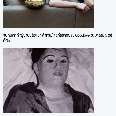
จบกันสักที?ผู้ชายนิสัยแย่ๆ สำหรับใครที่อยากSay Goodbye งั้นมาลอง 5 วิธี
นี้กัน