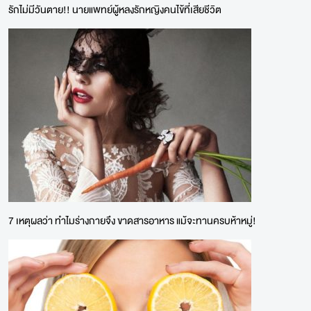
รักไม่มีวันตาย!! นายแพทย์ผู้หลงรักหญิงคนไข้ที่เสียชีวิต
7 เหตุผลว่า ทำไมร่างกายจึง ขาดสารอาหาร แม้จะทานครบห้าหมู่!