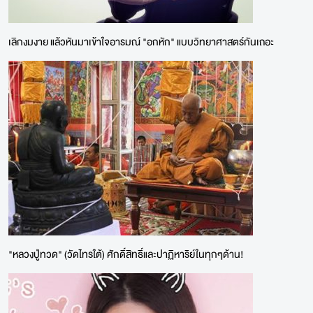
เลิกงมงาย แล้วหันมาเข้าใจอารมณ์ "อกหัก" แบบวิทยาศาสตร์กันเถอะ
"หลวงปู่ทวด" (วัดไทรใต้) ศักดิ์สิทธิ์และปาฏิหาริย์ในทุกๆด้าน!