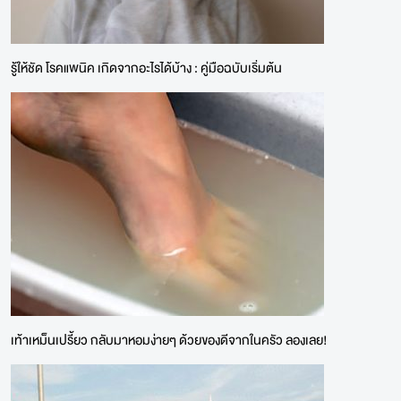
รู้ให้ชัด โรคแพนิค เกิดจากอะไรได้บ้าง : คู่มือฉบับเริ่มต้น
เท้าเหม็นเปรี้ยว กลับมาหอมง่ายๆ ด้วยของดีจากในครัว ลองเลย!