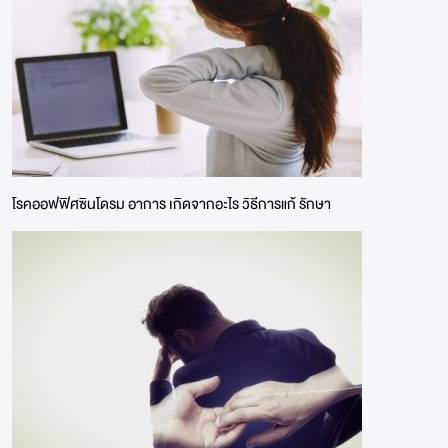
โรคออฟฟิศซินโดรม อาการ เกิดจากอะไร วิธีการแก้ รักษา