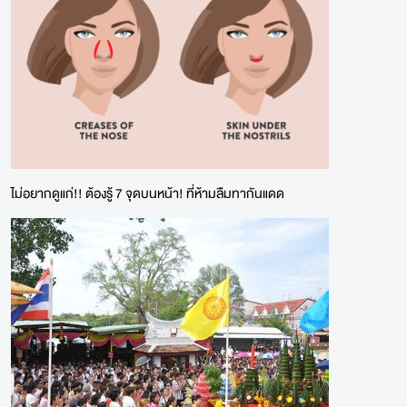
ไม่อยากดูแก่!! ต้องรู้ 7 จุดบนหน้า! ที่ห้ามลืมทากันแดด