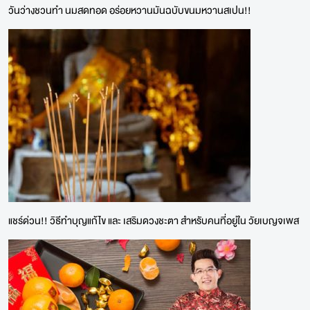
วันว่างชวนทำ นมสดทอด อร่อยหวานมันฉบับขนมหวานสเปน!!
แชร์ด่วน!! วิธีทำบุญแก้ไข และ เสริมดวงชะตา สำหรับคนที่อยู่ใน วัยเบญจเพส