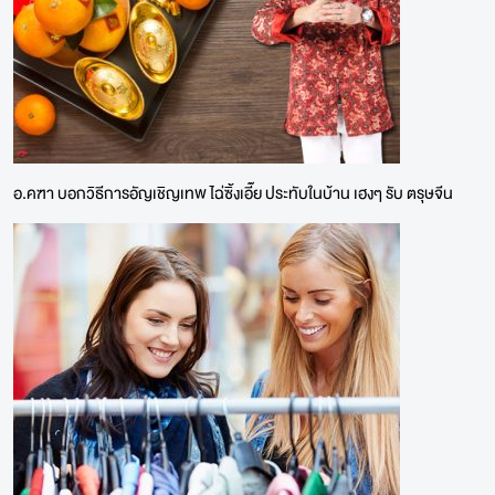
อ.คฑา บอกวิธีการอัญเชิญเทพ ไฉ่ซิ้งเอี๊ย ประทับในบ้าน เฮงๆ รับ ตรุษจีน