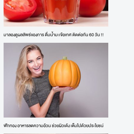
มาลองดูผลลัพธ์ของการ ดื่มน้ำมะเขือเทศ ติดต่อกัน 60 วัน !!
ฟักทอง อาหารลดความอ้วน ช่วยผิวเด้ง เต็มไปด้วยประโยชน์