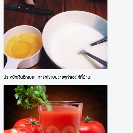
ประหยัดเงินอีกเยอะ..ทาร์ตไข่แบบง่ายๆทำเองได้ที่บ้าน!