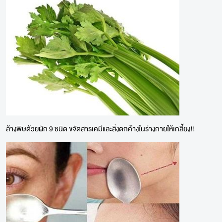
ล้างพิษด้วยผัก 9 ชนิด ขจัดสารเคมีและสิ่งตกค้างในร่างกายให้เกลี้ยง!!