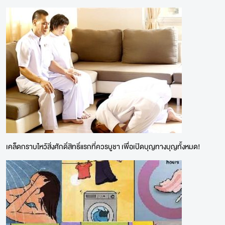
เคล็ดกราบไหว้สิ่งศักดิ์สิทธิ์แรกที่ควรบูชา เพื่อเปิดบุญทางบุญทั้งหมด!