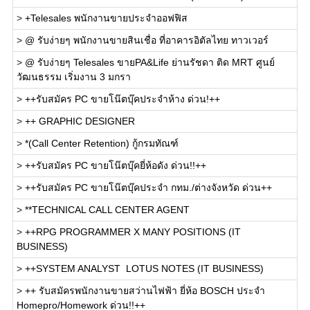
>
+Telesales พนักงานขายประจำออฟฟิส
>
@ รับง่ายๆ พนักงานขายสินเชื่อ ที่อาคารอิตัลไทย ทาวเวอร์
>
@ รับง่ายๆ Telesales ขายPA&Life ย่านรัชดา ติด MRT ศูนย์
วัฒนธรรม เริ่มงาน 3 มกรา
>
++รับสมัคร PC ขายโน๊ตบุ๊คประจำห้าง ด่วน!++
>
++ GRAPHIC DESIGNER
>
*(Call Center Retention) กู้กรมทัณฑ์
>
++รับสมัคร PC ขายโน๊ตบุ๊คยี่ห้อดัง ด่วน!!++
>
++รับสมัคร PC ขายโน๊ตบุ๊คประจำ กทม./ต่างจังหวัด ด่วน++
>
**TECHNICAL CALL CENTER AGENT
>
++RPG PROGRAMMER X MANY POSITIONS (IT
BUSINESS)
>
++SYSTEM ANALYST  LOTUS NOTES (IT BUSINESS)
>
++ รับสมัครพนักงานขายสว่านไฟฟ้า ยี่ห้อ BOSCH ประจำ
Homepro/Homework ด่วน!!++