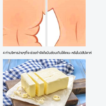
4 ท่าบริหารง่ายๆที่จะช่วยกำจัดไขมันส่วนเกินใต้แขน-หลังใน3สัปดาห์