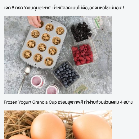
แจก 8 ทริค 'ควบคุมอาหาร' น้ำหนักลดแบบไม่ต้องอดจนหิวโซแน่นอน!!
Frozen Yogurt Granola Cup อร่อยสุขภาพดี ทำง่ายด้วยส่วนผสม 4 อย่าง