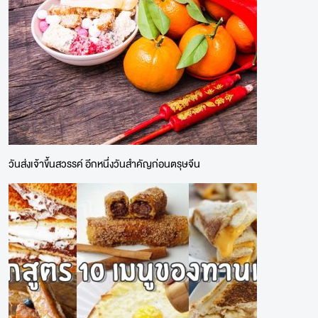
วันส่งเจ้าขึ้นสวรรค์ อีกหนึ่งวันสำคัญก่อนตรุษจีน