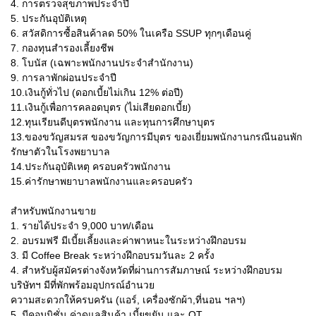
4. การตรวจสุขภาพประจำปี
5. ประกันอุบัติเหตุ
6. สวัสดิการซื้อสินค้าลด 50% ในเครือ SSUP ทุกๆเดือนคู่
7. กองทุนสำรองเลี้ยงชีพ
8. โบนัส (เฉพาะพนักงานประจำสำนักงาน)
9. การลาพักผ่อนประจำปี
10.เงินกู้ทั่วไป (ดอกเบี้ยไม่เกิน 12% ต่อปี)
11.เงินกู้เพื่อการคลอดบุตร (ไม่เสียดอกเบี้ย)
12.ทุนเรียนดีบุตรพนักงาน และทุนการศึกษาบุตร
13.ของขวัญสมรส ของขวัญการมีบุตร ของเยี่ยมพนักงานกรณีนอนพัก
รักษาตัวในโรงพยาบาล
14.ประกันอุบัติเหตุ ครอบครัวพนักงาน
15.ค่ารักษาพยาบาลพนักงานและครอบครัว
สำหรับพนักงานขาย
1. รายได้ประจำ 9,000 บาท/เดือน
2. อบรมฟรี มีเบี้ยเลี้ยงและค่าพาหนะในระหว่างฝึกอบรม
3. มี Coffee Break ระหว่างฝึกอบรมวันละ 2 ครั้ง
4. สำหรับผู้สมัครต่างจังหวัดที่ผ่านการสัมภาษณ์ ระหว่างฝึกอบรม
บริษัทฯ มีที่พักพร้อมอุปกรณ์อำนวย
ความสะดวกให้ครบครัน (แอร์, เครื่องซักผ้า,ที่นอน ฯลฯ)
5. มีคอมมิชั่น ค่าดูแลสินค้า เบี้ยขยัน และ OT