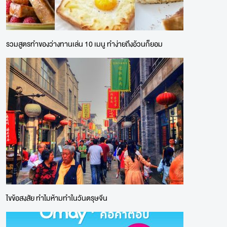
รวมสูตรทำของว่างทานเล่น 10 เมนู ทำง่ายถึงอ้วนก็ยอม
ไขข้อสงสัย ทำไมห้ามทำในวันตรุษจีน