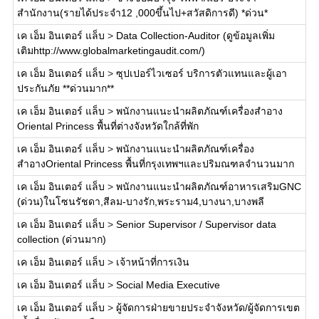
สำนักงาน(รายได้ประจำ12 ,000ขึ้นไป+สวัสดิการดี) *ด่วน*
เค เอ็ม อินเตอร์ แล็บ
>
Data Collection-Auditor (ดูข้อมูลเพิ่ม
เติมhttp://www.globalmarketingaudit.com/)
เค เอ็ม อินเตอร์ แล็บ
>
ซุปเปอร์ไวเซอร์ บริการตัวแทนและผู้เอา
ประกันภัย **ด่วนมาก**
เค เอ็ม อินเตอร์ แล็บ
>
พนักงานแนะนำผลิตภัณฑ์เครื่องสำอาง
Oriental Princess พื้นที่ต่างจังหวัดใกล้ที่พัก
เค เอ็ม อินเตอร์ แล็บ
>
พนักงานแนะนำผลิตภัณฑ์เครื่อง
สำอางOriental Princess พื้นที่กรุงเทพฯและปริมณฑลจำนวนมาก
เค เอ็ม อินเตอร์ แล็บ
>
พนักงานแนะนำผลิตภัณฑ์อาหารเสริมGNC
(ด่วน)ในโซนรัชดา,สีลม-บางรัก,พระราม4,บางนา,บางพลี
เค เอ็ม อินเตอร์ แล็บ
>
Senior Supervisor / Supervisor data
collection (ด่วนมาก)
เค เอ็ม อินเตอร์ แล็บ
>
เจ้าหน้าที่การเงิน
เค เอ็ม อินเตอร์ แล็บ
>
Social Media Executive
เค เอ็ม อินเตอร์ แล็บ
>
ผู้จัดการฝ่ายขายประจำจังหวัด/ผู้จัดการเขต