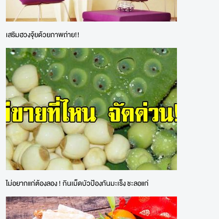
เสริมฮวงจุ้ยด้วยภาพถ่าย!!
ไม่อยากแก่ต้องลอง ! กินเม็ดบัวป้องกันมะเร็ง ชะลอแก่