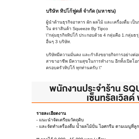
บริษัท ทิปโก้ฟูดส์ จำกัด (มหาชน)
ผู้นำด้านธุรกิจอาหาร ผัก ผลไม้ และเครื่องดื่ม เ
ใน ตราสินค้า Squeeze By Tipco
\"กลุ่มธุรกิจทิปโก้ ประกอบด้วย 4 กลุ่มคือ 1.กลุ่มธ
อื่นๆ 3 บริษัท.
บริษัทมีความมั่นคง และกำลังขยายกิจการอย่างต่อ
สาขาอาชีพ มีความสุขในการทำงาน อีกทั้งเปิดโอกาสใ
ครอบครัวทิปโก้ ทุกท่านครับ \"
พนักงานประจำร้าน SQ
เซ็นทรัลเวิลด์
รายละเอียดงาน
- แนะนำจัดเตรียมวัตถุดิบ
- และจัดทำเครื่องดื่ม น้ำผลไม้ปั่น ไอศกรีม ตามเมนูที่