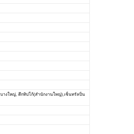
ใหญ่, ตึกทิปโก้(สำนักงานใหญ่),เซ็นทรัลปิ่น