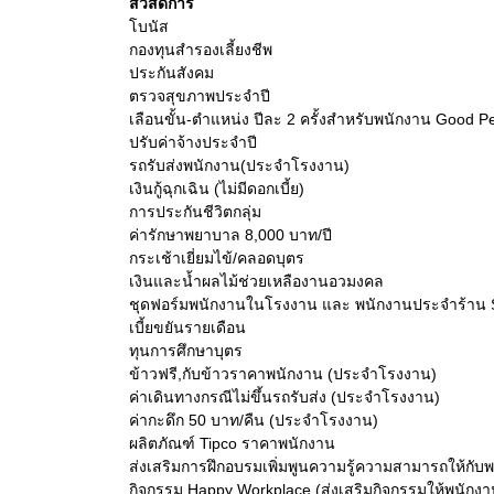
สวัสดิการ
โบนัส
กองทุนสำรองเลี้ยงชีพ
ประกันสังคม
ตรวจสุขภาพประจำปี
เลือนขั้น-ตำแหน่ง ปีละ 2 ครั้งสำหรับพนักงาน Good 
ปรับค่าจ้างประจำปี
รถรับส่งพนักงาน(ประจำโรงงาน)
เงินกู้ฉุกเฉิน (ไม่มีดอกเบี้ย)
การประกันชีวิตกลุ่ม
ค่ารักษาพยาบาล 8,000 บาท/ปี
กระเช้าเยี่ยมไข้/คลอดบุตร
เงินและน้ำผลไม้ช่วยเหลืองานอวมงคล
ชุดฟอร์มพนักงานในโรงงาน และ พนักงานประจำร้าน
เบี้ยขยันรายเดือน
ทุนการศึกษาบุตร
ข้าวฟรี,กับข้าวราคาพนักงาน (ประจำโรงงาน)
ค่าเดินทางกรณีไม่ขึ้นรถรับส่ง (ประจำโรงงาน)
ค่ากะดึก 50 บาท/คืน (ประจำโรงงาน)
ผลิตภัณฑ์ Tipco ราคาพนักงาน
ส่งเสริมการฝึกอบรมเพิ่มพูนความรู้ความสามารถให้กับ
กิจกรรม Happy Workplace (ส่งเสริมกิจกรรมให้พนักง