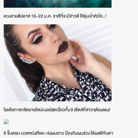
ดวงรายสัปดาห์ 16-22 ม.ค. ราศีที่จะมีข่าวดี ให้ชุ่มฉ่ำหัวใจ..!
ไอเดียการกรีดอายไลน์เนอร์สุดเฉี่ยวทั้ง 9 สไตล์ที่สาวๆต้องลอง!
6 ขั้นตอน นวดหนังศีรษะ เร่งผมยาว ป้องกันผมร่วง ได้ผลดีทันตา