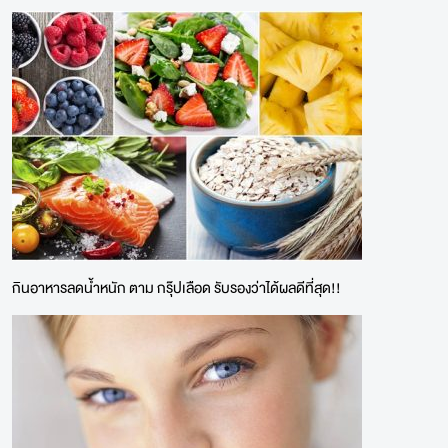
กินอาหารลดน้ำหนัก ตาม กรุ๊ปเลือด รับรองว่าได้ผลดีที่สุด!!