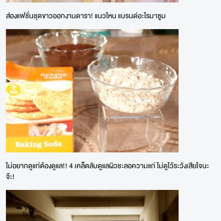
ส่องแฟชั่นชุดขาวออกงานดารา! แนวไหน แบรนด์อะไรมาซูม
ไม่อยากดูแก่ต้องดูแล!! 4 เคล็ดลับดูแลผิวชะลอความแก่ ไม่ดูไว้ระวังเสียใจนะ
จ๊ะ!