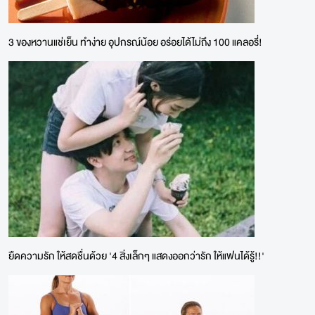
3 ของหวานแช่เย็น ทำง่าย อุปกรณ์น้อย อร่อยได้ไม่ถึง 100 แคลอรี่!
ยืดความรัก ให้สดชื่นด้วย '4 สิ่งเล็กๆ แสดงออกว่ารัก ให้แฟนได้รู้!!'