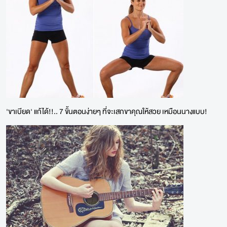
'ขาเบียด' แก้ได้!!.. 7 ขั้นตอนง่ายๆ ที่จะเสกขาคุณให้สวย เหมือนนางแบบ!