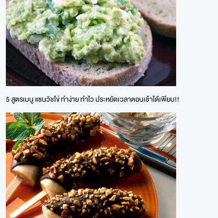
5 สูตรเมนู แซนวิชไข่ ทำง่าย ทำไว ประหยัดเวลาตอนเช้าได้เพียบ!!