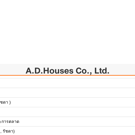
A.D.Houses Co., Ltd.
ัชดา )
ละการตลาด
 , รัชดา)