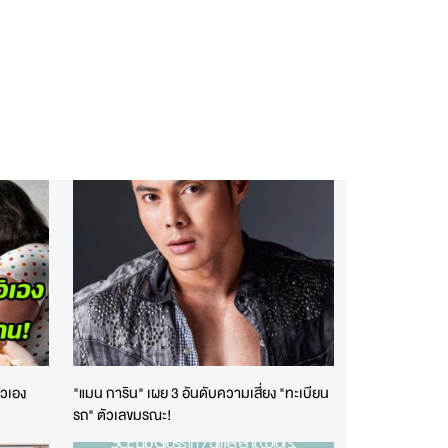
ัวเอง
"แมน การิน" เผย 3 อันดับความเสี่ยง "ทะเบียน
รถ" ตัวเลขมรณะ!