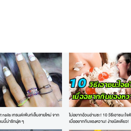
 nails เทรนด์เพ้นท์เล็บลายใหม่ จาก
ไม่อยากอ้วนอ่านซะ! 10 วิธีเอาชนะใจต
านนี้น่ารักฝุด ๆ
เมื่ออยากกินของหวาน! ง่ายนิดเดียว!