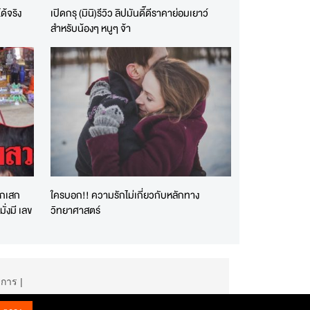
้จริง
เปิดกรุ (มินิ)รีวิว ลิปมันดี๊ดีราคาย่อมเยาว์
สำหรับน้องๆ หนูๆ จ้า
ุกเสก
ใครบอก!! ความรักไม่เกี่ยวกับหลักทาง
่งมี เลข
วิทยาศาสตร์
ิการ
|