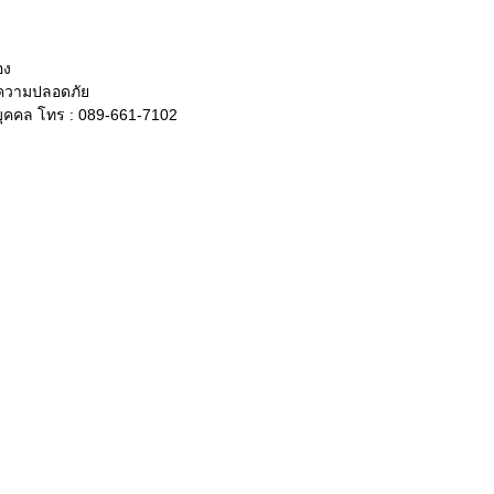
อง
รความปลอดภัย
บุคคล โทร : 089-661-7102