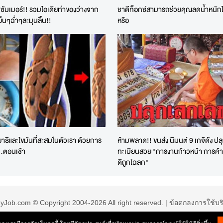
บซัมเมอร์!! รวมไอเดียทำของว่างจาก
ชาดีท็อกซ์สามารถช่วยคุณลดน้ำหนักได
ย็นๆฉ่ำๆละมุนลิ้น!!
หรือ
าธิและไขมันที่สะสมในตัวเรา ด้วยการ
ห้ามพลาด!! ขนส่ง นิมนต์ 9 เกจิดัง ปล
้...ตอนเช้า
ทะเบียนสวย "การงานก้าวหน้า การค้ามั
ดีถูกโฉลก"
yJob.com © Copyright 2004-2026 All right reserved. |
ข้อตกลงการใช้บร