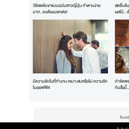
วิธีลดต้นขาแบบฉบับสาวญี่ปุ่น ทำตามง่าย
สดชื่นรั
มาก..จนต้องบอกต่อ!
ผลไม้.. เ
มีความรักในที่ทํางาน เหมาะสมหรือไม่ ความรัก
กำจัดพย
ในออฟฟิศ
กินสิ้งนี
Budd