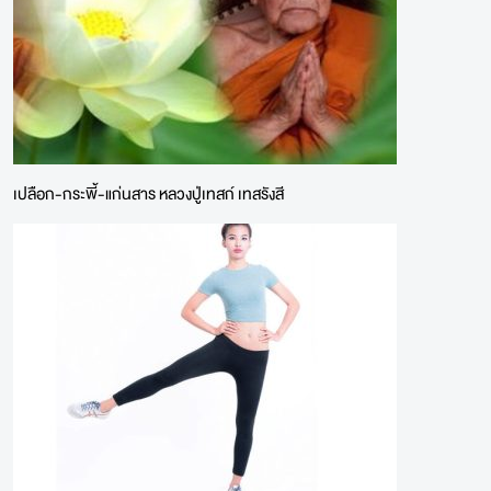
เปลือก-กระพี้-แก่นสาร หลวงปู่เทสก์ เทสรังสี