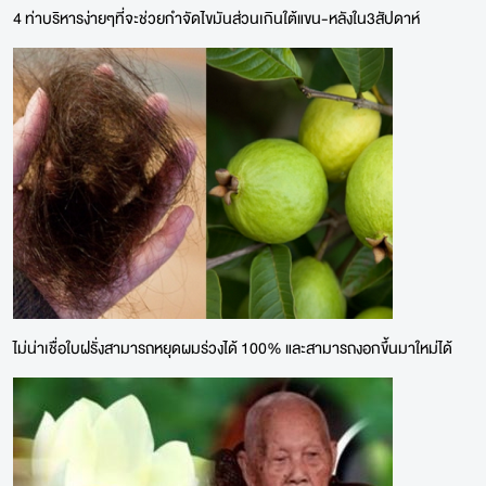
4 ท่าบริหารง่ายๆที่จะช่วยกำจัดไขมันส่วนเกินใต้แขน-หลังใน3สัปดาห์
ไม่น่าเชื่อใบฝรั่งสามารถหยุดผมร่วงได้ 100% และสามารถงอกขึ้นมาใหม่ได้