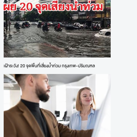
เฝ้าระวัง! 20 จุดพิ้นที่เสี่ยงน้ำท่วม กรุงเทพ-ปริมณฑล