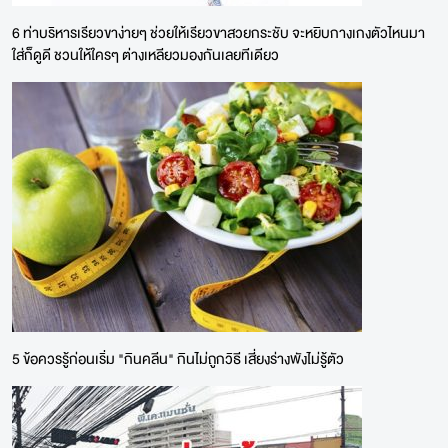
6 ท่าบริหารเรียวขาง่ายๆ ช่วยให้เรียวขาสวยกระชับ จะหยิบกางเกงตัวไหนมา
ใส่ก็ดูดี ชวนให้ใครๆ ต่างเหลียวมองกันเลยทีเดียว
5 ข้อควรรู้ก่อนเริ่ม "กินคลีน" กินไม่ถูกวิธี เสี่ยงร่างพังไม่รู้ตัว