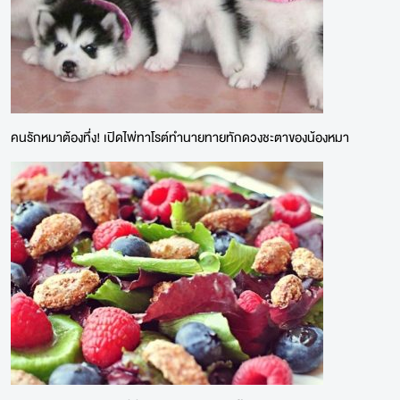
คนรักหมาต้องทึ่ง! เปิดไพ่ทาโรต์ทำนายทายทักดวงชะตาของน้องหมา