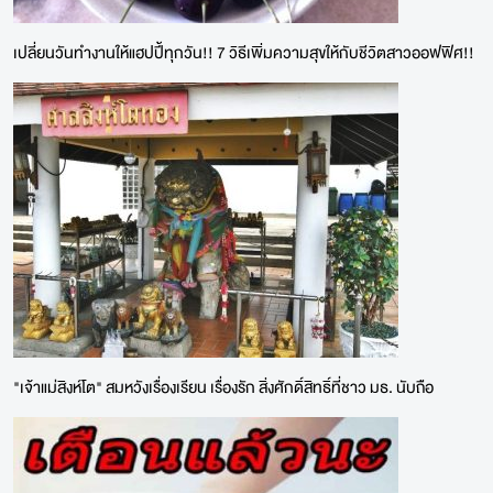
เปลี่ยนวันทำงานให้แฮปปี้ทุกวัน!! 7 วิธีเพิ่มความสุขให้กับชีวิตสาวออฟฟิศ!!
"เจ้าแม่สิงห์โต" สมหวังเรื่องเรียน เรื่องรัก สิ่งศักดิ์สิทธิ์ที่ชาว มธ. นับถือ