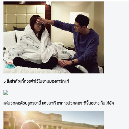
5 สิ่งสำคัญที่ควรจำไว้ในยามมองหารักแท้
แค่นวดคอด้วยสูตรยานี้ แค่3นาที อาการปวดคอจะดีขึ้นอย่างเห็นได้ชัด