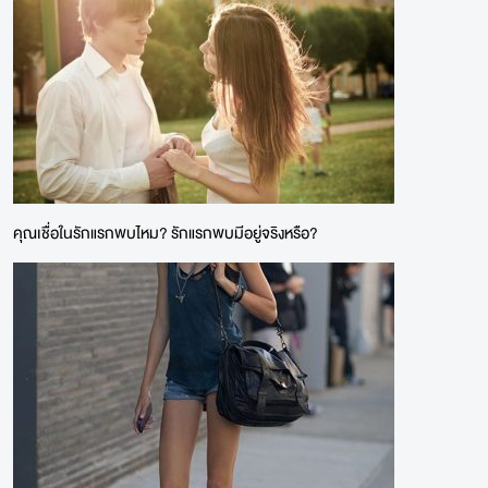
คุณเชื่อในรักแรกพบไหม? รักแรกพบมีอยู่จริงหรือ?