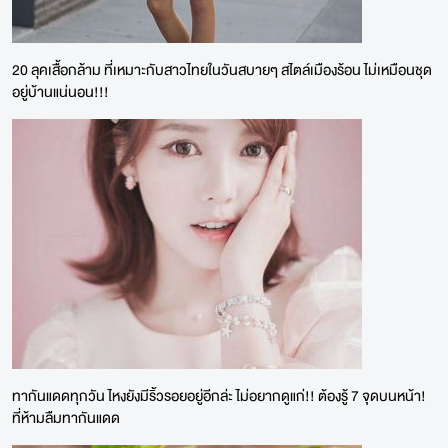
20 ลุคเสื้อกล้าม ที่เหมาะกับสาวไทยในวันสบายๆ สไตล์เมืองร้อน ไม่เหมือนชุด
อยู่บ้านแน่นอน!!!
ทากันแดดทุกวัน ไหงยังมีริ้วรอยอยู่อีกล่ะ ไม่อยากดูแก่!! ต้องรู้ 7 จุดบนหน้า!
ที่ห้ามลืมทากันแดด