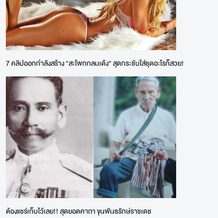
7 คลิปออกกำลังสร้าง "สะโพกกลมเด้ง" สุดกระชับใส่ชุดอะไรก็สวย!
ต้องแชร์เก็บไว้เลย!! สุดยอดคาถา ขุนพันธรักษ์ราชเดช