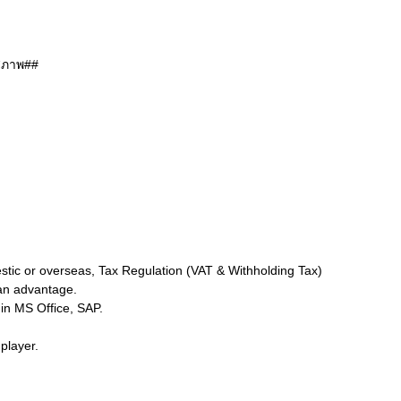
ุภาพ##
ic or overseas, Tax Regulation (VAT & Withholding Tax)
an advantage.
n MS Office, SAP.
player.