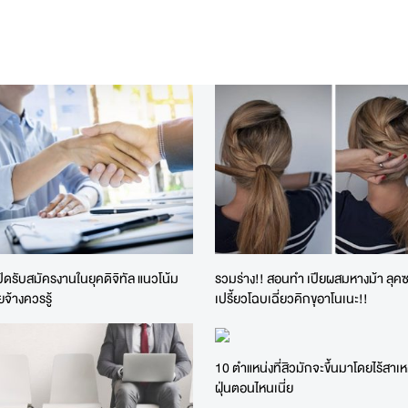
ิดรับสมัครงานในยุคดิจิทัล แนวโน้ม
รวมร่าง!! สอนทำ เปียผสมหางม้า ลุค
ยจ้างควรรู้
เปรี้ยวโฉบเฉี่ยวคิกขุอาโนเนะ!!
10 ตำแหน่งที่สิวมักจะขึ้นมาโดยไร้สาเ
ฝุ่นตอนไหนเนี่ย