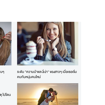
ซนๆ
ระดับ "ความบ้าและงี่เง่า" ของสาวๆ เมื่อเธอเริ่ม
คบกับหนุ่มคนใหม่
หตุ ไปโดน