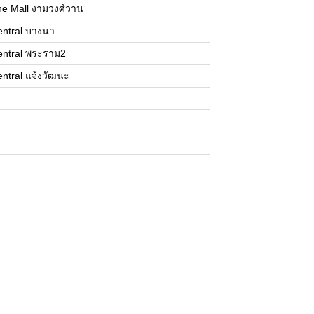
he Mall งามวงศ์วาน
entral บางนา
entral พระราม2
ntral แจ้งวัฒนะ