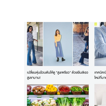
เปลี่ยนหุ่นอ้วนตันให้ดู "สูงเพรียว" ด้วยยีนส์เอว
เทคนิคเป
สูงขาบาน!
ใหม่ที่นา