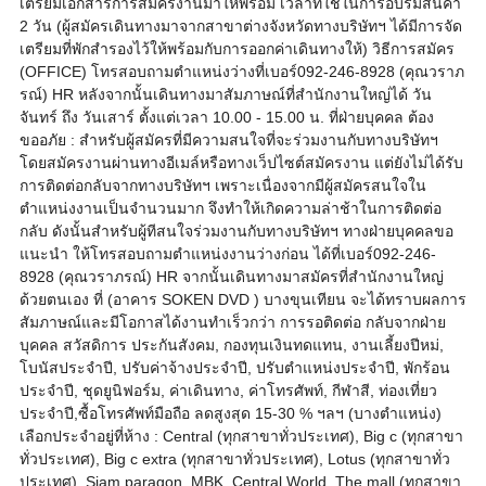
เตรียมเอกสารการสมัครงานมาให้พร้อม เวลาที่ใช้ในการอบรมสินค้า
2 วัน (ผู้สมัครเดินทางมาจากสาขาต่างจังหวัดทางบริษัทฯ ได้มีการจัด
เตรียมที่พักสำรองไว้ให้พร้อมกับการออกค่าเดินทางให้) วิธีการสมัคร
(OFFICE) โทรสอบถามตำแหน่งว่างที่เบอร์092-246-8928 (คุณวราภ
รณ์) HR หลังจากนั้นเดินทางมาสัมภาษณ์ที่สำนักงานใหญ่ได้ วัน
จันทร์ ถึง วันเสาร์ ตั้งแต่เวลา 10.00 - 15.00 น. ที่ฝ่ายบุคคล ต้อง
ขออภัย : สำหรับผู้สมัครที่มีความสนใจที่จะร่วมงานกับทางบริษัทฯ
โดยสมัครงานผ่านทางอีเมล์หรือทางเว็ปไซต์สมัครงาน แต่ยังไม่ได้รับ
การติดต่อกลับจากทางบริษัทฯ เพราะเนื่องจากมีผู้สมัครสนใจใน
ตำแหน่งงานเป็นจำนวนมาก จึงทำให้เกิดความล่าช้าในการติดต่อ
กลับ ดังนั้นสำหรับผู้ทีสนใจร่วมงานกับทางบริษัทฯ ทางฝ่ายบุคคลขอ
แนะนำ ให้โทรสอบถามตำแหน่งงานว่างก่อน ได้ที่เบอร์092-246-
8928 (คุณวราภรณ์) HR จากนั้นเดินทางมาสมัครที่สำนักงานใหญ่
ด้วยตนเอง ที่ (อาคาร SOKEN DVD ) บางขุนเทียน จะได้ทราบผลการ
สัมภาษณ์และมีโอกาสได้งานทำเร็วกว่า การรอติดต่อ กลับจากฝ่าย
บุคคล สวัสดิการ ประกันสังคม, กองทุนเงินทดแทน, งานเลี้ยงปีหม่,
โบนัสประจำปี, ปรับค่าจ้างประจำปี, ปรับตำแหน่งประจำปี, พักร้อน
ประจำปี, ชุดยูนิฟอร์ม, ค่าเดินทาง, ค่าโทรศัพท์, กีฬาสี, ท่องเที่ยว
ประจำปี,ซื้อโทรศัพท์มือถือ ลดสูงสุด 15-30 % ฯลฯ (บางตำแหน่ง)
เลือกประจำอยู่ที่ห้าง : Central (ทุกสาขาทั่วประเทศ), Big c (ทุกสาขา
ทั่วประเทศ), Big c extra (ทุกสาขาทั่วประเทศ), Lotus (ทุกสาขาทั่ว
ประเทศ), Siam paragon, MBK, Central World, The mall (ทุกสาขา