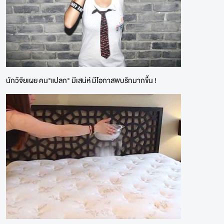
นักวิจัยเผย คน"แปลก" มีเสน่ห์ มีโอกาสพบรักมากขึ้น !