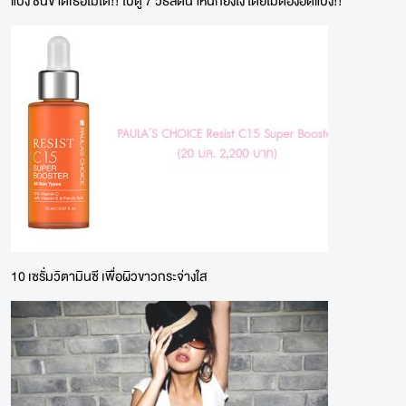
แป้ง ชั้นขาดเธอไม่ได้!! ไปดู 7 วิธีลดน้ำหนักยังไง โดยไม่ต้องอดแป้ง!!
10 เซรั่มวิตามินซี เพื่อผิวขาวกระจ่างใส