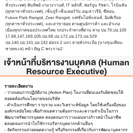
ทั่วประเทศ) พันทิพย์ งามวงวานศ์, IT หลักสี่, ฟอร์จูน รัชดา, โรบินสัน
(ทุกสาขาทั่วประเทศ), เซ็นจูรี่-เซ็นเตอร์วัน อนุเสาวรีย์, ซีคอน,
Future Park Rangsit, Zeer Rangsit, แฟชั่นไอซ์แลนด์, อิมพิเรียล
(ทุกสาขาทั่วประเทศ), และสาขาย่อย ตามศูนย์การค้า และอำเภอ
เมืองทุกภาคของประเทศไทย รถประจำทางที่ผ่าน สาย ปอ.76,ปอ.105
17,68,147,169,105,ปอ.68,ปอ.172,ปอ.173,ปอ.529
ปอ.140,ปอ.141,ปอ.142 ต่อรถ 2 แถว สายหัวกระบือ (บางขุนเทียน-
ชายทะเล) หน้า Big C พระราม2
เจ้าหน้าที่บริหารงานบุคคล (Human
Resource Executive)
รายละเอียดงาน
- วางแผนการปฏิบัติงาน (Action Plan) ในงานที่ตนเองรับผิดชอบให้
สอดคล้องกับนโยบายของบริษัท
- ดำเนินการศึกษา รวบรวม และวิเคราะห์ข้อมูล โดยใช้เครื่องมือของ
องค์กรสมัยใหม่ เพื่อกำหนดความต้องการและความจำเป็นในการ
พัฒนาทรัพยากรบุคคล ตลอดจนการวางแผนทางก้าวหน้าในอาชีพ
ตลอดจนการนำไปใช้การบริหารบุคลากรด้านอื่นๆ
- จัดกิจกรรมถ่ายทอดความรู้ หรือกิจกรรมที่เกี่ยวกับการพัฒนาบุคลากร