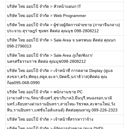
บริษัท ไทย ออปโป้ จำกัด
>
หัวหน้าแผนก IT
บริษัท ไทย ออปโป้ จำกัด
>
Web Programmer
บริษัท ไทย ออปโป้ จำกัด
>
ผู้ช่วยผู้จัดการฝ่ายขาย (ภาษาจีนกลาง)
ประจวบ สุราษฎร์ ชุมพร ติดต่อ คุณนุช 098-2808212
บริษัท ไทย ออปโป้ จำกัด
>
Sale Area จ.นครพนม ติดต่อ คุณนก
098-2796013
บริษัท ไทย ออปโป้ จำกัด
>
Sale Area ภูเก็ต/พังงา/
นครศรีธรรมราช ติดต่อ คุณนุช098-2808212
บริษัท ไทย ออปโป้ จำกัด
>
เจ้าหน้าที่ การตลาด Display (ดูแล
สงขลา,ตรัง,พัทลุง,สตูล,ยะลา,ปัตตนี,นราธิวาส)ติดต่อ คุณ
ก้อย095-068-0990
บริษัท ไทย ออปโป้ จำกัด
>
พนักงานขาย PC
(งามวงศ์วาน,รัตนาธิเบศร์,สุขาภิบาล3,มีนบุรี,หนองจอก,นวมิ
นทร์,เลียบทางด่วนรามอินทรา,สายไหม-วัชรพล,สะพานใหม่,วัง
หิน,รามอินทรา,แฟชั่นไอส์แลนด์) ติดต่อคุณหาญ 089-226-2323
บริษัท ไทย ออปโป้ จำกัด
>
เจ้าหน้าที่สรรหาว่าจ้าง
บริษัท ไทย ออปโป้ จำกัด
>
ผู้จัดการฝ่ายขาย (ดูแล DVD)