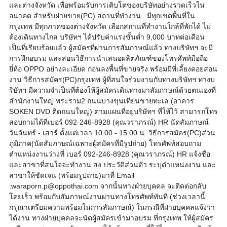
และต่างจังหวัด เพื่อพร้อมรับการเติบโตของบริษัทอย่างรวดเร็วใน
อนาคต สำหรับฝ่ายขาย(PC) สถานที่ทำงาน : มีทุกเขตพื้นที่ใน
กรุงเทพ มีทุกภาคของต่างจังหวัด เลือกสถานที่ทำงานใกล้ที่พักได้ ไม่
ต้องเดินทางไกล บริษัทฯ ได้ปรับค่าแรงขั้นต่ำ 9,000 บาทต่อเดือน
เป็นที่เรียบร้อยแล้ว ผู้สมัครที่ผ่านการสัมภาษณ์แล้ว ทางบริษัทฯ จะมี
การฝึกอบรม และสอนวิธีการนำเสนอผลิตภัณฑ์ของโทรศัพท์มือถือ
ยี่ห้อ OPPO อย่างละเอียด ก่อนลงพื้นที่ขายจริง พร้อมมีพี่เลี้ยงคอยสอน
งาน วิธีการสมัคร(PC)กรุงเทพ ผู้ที่สนใจร่วมงานกับทางบริษัทฯ ทางบ
ริษัทฯ มีความจำเป็นที่ต้องให้ผู้สมัครเดินทางมาสัมภาษณ์ด้วยตนเองที่
สำนักงานใหญ่ พระราม2 ถนนบางขุนเทียนชายทะเล (อาคาร
SOKEN DVD ติดถนนใหญ่) ตามแผนที่อยู่บริษัทฯ ที่ให้ไว้ สามารถโทร
สอบถามได้ที่เบอร์ 092-246-8928 (คุณวราภรณ์) HR นัดสัมภาษณ์
วันจันทร์ - เสาร์ ตั้งแต่เวลา 10.00 - 15.00 น. วิธีการสมัคร(PC)ส่วน
ภูมิภาค(นัดสัมภาษณ์เฉพาะผู้สมัครที่มีรูปถ่าย) โทรศัพท์สอบถาม
ตำแหน่งงานว่างที่ เบอร์ 092-246-8928 (คุณวราภรณ์) HR แจ้งชื่อ
และสาขาที่สนใจจะทำงาน ส่ง ประวัติส่วนตัว ระบุตำแหน่งงาน และ
สาขาให้ชัดเจน (พร้อมรูปถ่าย)มาที่ Email
:waraporn.p@oppothai.com จากนั้นทางฝ่ายบุคคล จะติดต่อกลับ
โดยเร็ว พร้อมกับสัมภาษณ์งานผ่านทางโทรศัพท์ทันที (ช่วงเวลานี้
กรุณาเตรียมความพร้อมในการสัมภาษณ์) ในกรณีที่ฝ่ายบุคคลแจ้งว่า
ได้งาน ทางฝ่ายบุคคลจะนัดผู้สมัครเข้ามาอบรม ที่กรุงเทพ ให้ผู้สมัคร