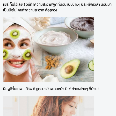
แชร์เก็บไว้เลย!! วิธีทำความสะอาดฟูกที่นอนแบบง่ายๆ ประหยัดเวลา นอนมา
เป็นปีๆไม่เคยทำความสะอาด ต้องลอง
ผิวดูดีขั้นเทพ! เสิร์ฟ 5 สูตรมาส์กพอกหน้า DIY ทำเองง่ายๆ ที่บ้าน!