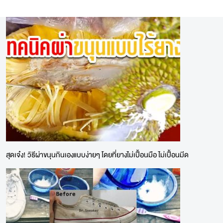
สุดเจ๋ง! วิธีผ่าขนุนกินเองแบบง่ายๆ โดยที่ยางไม่เปื้อนมือ ไม่เปื้อนมีด