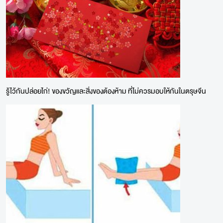
รู้ไว้กันปล่อยไก่! ของขวัญและสิ่งของต้องห้าม ที่ไม่ควรมอบให้กันในตรุษจีน