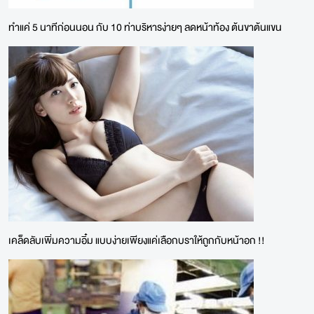
ทำแค่ 5 นาทีก่อนนอน กับ 10 ท่าบริหารง่ายๆ ลดหน้าท้อง ต้นขาต้นแขน
เคล็ดลับเพิ่มความอิ๋ม แบบง่ายเพียงแค่เลือกบราให้ถูกกับหน้าอก !!