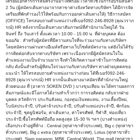
เตรียมเอกสารการสมัครงานมาให้พร้อม เวลาที่ใช้ในการอบรมสินค้า
2 วัน (ผู้สมัครเดินทางมาจากสาขาต่างจังหวัดทางบริษัทฯ ได้มีการจัด
เตรียมที่พักสำรองไว้ให้พร้อมกับการออกค่าเดินทางให้) วิธีการสมัคร
(OFFICE) โทรสอบถามตำแหน่งว่างที่เบอร์092-246-8928 (คุณวราภ
รณ์) HR หลังจากนั้นเดินทางมาสัมภาษณ์ที่สำนักงานใหญ่ได้ วัน
จันทร์ ถึง วันเสาร์ ตั้งแต่เวลา 10.00 - 15.00 น. ที่ฝ่ายบุคคล ต้อง
ขออภัย : สำหรับผู้สมัครที่มีความสนใจที่จะร่วมงานกับทางบริษัทฯ
โดยสมัครงานผ่านทางอีเมล์หรือทางเว็ปไซต์สมัครงาน แต่ยังไม่ได้รับ
การติดต่อกลับจากทางบริษัทฯ เพราะเนื่องจากมีผู้สมัครสนใจใน
ตำแหน่งงานเป็นจำนวนมาก จึงทำให้เกิดความล่าช้าในการติดต่อ
กลับ ดังนั้นสำหรับผู้ทีสนใจร่วมงานกับทางบริษัทฯ ทางฝ่ายบุคคลขอ
แนะนำ ให้โทรสอบถามตำแหน่งงานว่างก่อน ได้ที่เบอร์092-246-
8928 (คุณวราภรณ์) HR จากนั้นเดินทางมาสมัครที่สำนักงานใหญ่
ด้วยตนเอง ที่ (อาคาร SOKEN DVD ) บางขุนเทียน จะได้ทราบผลการ
สัมภาษณ์และมีโอกาสได้งานทำเร็วกว่า การรอติดต่อ กลับจากฝ่าย
บุคคล สวัสดิการ ประกันสังคม, กองทุนเงินทดแทน, งานเลี้ยงปีหม่,
โบนัสประจำปี, ปรับค่าจ้างประจำปี, ปรับตำแหน่งประจำปี, พักร้อน
ประจำปี, ชุดยูนิฟอร์ม, ค่าเดินทาง, ค่าโทรศัพท์, กีฬาสี, ท่องเที่ยว
ประจำปี,ซื้อโทรศัพท์มือถือ ลดสูงสุด 15-30 % ฯลฯ (บางตำแหน่ง)
เลือกประจำอยู่ที่ห้าง : Central (ทุกสาขาทั่วประเทศ), Big c (ทุกสาขา
ทั่วประเทศ), Big c extra (ทุกสาขาทั่วประเทศ), Lotus (ทุกสาขาทั่ว
ประเทศ), Siam paragon, MBK, Central World, The mall (ทุกสาขา