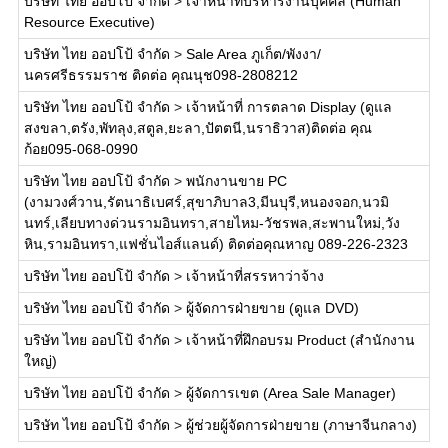
บริษัท ไทย ออปโป้ จำกัด
>
เจ้าหน้าที่บริหารงานบุคคล (Human
Resource Executive)
บริษัท ไทย ออปโป้ จำกัด
>
Sale Area ภูเก็ต/พังงา/
นครศรีธรรมราช ติดต่อ คุณนุช098-2808212
บริษัท ไทย ออปโป้ จำกัด
>
เจ้าหน้าที่ การตลาด Display (ดูแล
สงขลา,ตรัง,พัทลุง,สตูล,ยะลา,ปัตตนี,นราธิวาส)ติดต่อ คุณ
ก้อย095-068-0990
บริษัท ไทย ออปโป้ จำกัด
>
พนักงานขาย PC
(งามวงศ์วาน,รัตนาธิเบศร์,สุขาภิบาล3,มีนบุรี,หนองจอก,นวมิ
นทร์,เลียบทางด่วนรามอินทรา,สายไหม-วัชรพล,สะพานใหม่,วัง
หิน,รามอินทรา,แฟชั่นไอส์แลนด์) ติดต่อคุณหาญ 089-226-2323
บริษัท ไทย ออปโป้ จำกัด
>
เจ้าหน้าที่สรรหาว่าจ้าง
บริษัท ไทย ออปโป้ จำกัด
>
ผู้จัดการฝ่ายขาย (ดูแล DVD)
บริษัท ไทย ออปโป้ จำกัด
>
เจ้าหน้าที่ฝึกอบรม Product (สำนักงาน
ใหญ่)
บริษัท ไทย ออปโป้ จำกัด
>
ผู้จัดการเขต (Area Sale Manager)
บริษัท ไทย ออปโป้ จำกัด
>
ผู้ช่วยผู้จัดการฝ่ายขาย (ภาษาจีนกลาง)