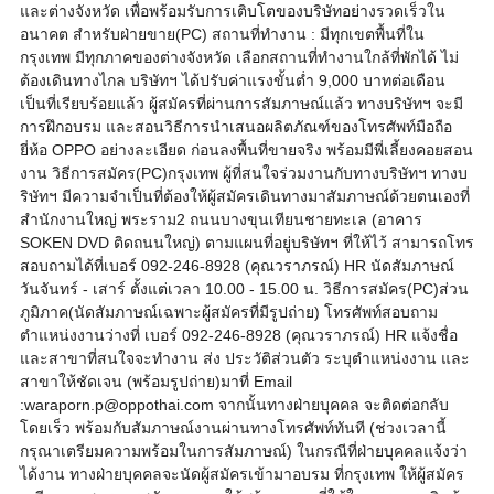
และต่างจังหวัด เพื่อพร้อมรับการเติบโตของบริษัทอย่างรวดเร็วใน
อนาคต สำหรับฝ่ายขาย(PC) สถานที่ทำงาน : มีทุกเขตพื้นที่ใน
กรุงเทพ มีทุกภาคของต่างจังหวัด เลือกสถานที่ทำงานใกล้ที่พักได้ ไม่
ต้องเดินทางไกล บริษัทฯ ได้ปรับค่าแรงขั้นต่ำ 9,000 บาทต่อเดือน
เป็นที่เรียบร้อยแล้ว ผู้สมัครที่ผ่านการสัมภาษณ์แล้ว ทางบริษัทฯ จะมี
การฝึกอบรม และสอนวิธีการนำเสนอผลิตภัณฑ์ของโทรศัพท์มือถือ
ยี่ห้อ OPPO อย่างละเอียด ก่อนลงพื้นที่ขายจริง พร้อมมีพี่เลี้ยงคอยสอน
งาน วิธีการสมัคร(PC)กรุงเทพ ผู้ที่สนใจร่วมงานกับทางบริษัทฯ ทางบ
ริษัทฯ มีความจำเป็นที่ต้องให้ผู้สมัครเดินทางมาสัมภาษณ์ด้วยตนเองที่
สำนักงานใหญ่ พระราม2 ถนนบางขุนเทียนชายทะเล (อาคาร
SOKEN DVD ติดถนนใหญ่) ตามแผนที่อยู่บริษัทฯ ที่ให้ไว้ สามารถโทร
สอบถามได้ที่เบอร์ 092-246-8928 (คุณวราภรณ์) HR นัดสัมภาษณ์
วันจันทร์ - เสาร์ ตั้งแต่เวลา 10.00 - 15.00 น. วิธีการสมัคร(PC)ส่วน
ภูมิภาค(นัดสัมภาษณ์เฉพาะผู้สมัครที่มีรูปถ่าย) โทรศัพท์สอบถาม
ตำแหน่งงานว่างที่ เบอร์ 092-246-8928 (คุณวราภรณ์) HR แจ้งชื่อ
และสาขาที่สนใจจะทำงาน ส่ง ประวัติส่วนตัว ระบุตำแหน่งงาน และ
สาขาให้ชัดเจน (พร้อมรูปถ่าย)มาที่ Email
:waraporn.p@oppothai.com จากนั้นทางฝ่ายบุคคล จะติดต่อกลับ
โดยเร็ว พร้อมกับสัมภาษณ์งานผ่านทางโทรศัพท์ทันที (ช่วงเวลานี้
กรุณาเตรียมความพร้อมในการสัมภาษณ์) ในกรณีที่ฝ่ายบุคคลแจ้งว่า
ได้งาน ทางฝ่ายบุคคลจะนัดผู้สมัครเข้ามาอบรม ที่กรุงเทพ ให้ผู้สมัคร