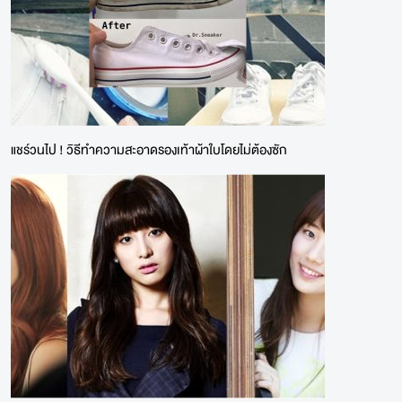
แชร์วนไป ! วิธีทำความสะอาดรองเท้าผ้าใบโดยไม่ต้องซัก