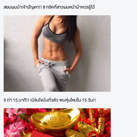
สยบผมม้าเจ้าปัญหา!! 8 ทริคที่สาวผมหน้าม้าควรรู้ไว้
5 ท่า 15 นาที!! เบิร์นไขมันทั่วตัว พบหุ่นใหม่ใน 15 วัน!!