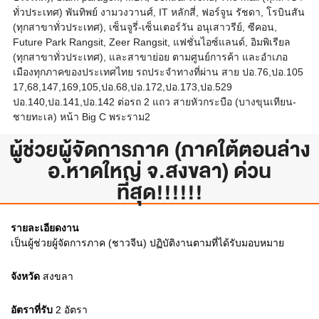
ทั่วประเทศ) พันทิพย์ งามวงวานศ์, IT หลักสี่, ฟอร์จูน รัชดา, โรบินสัน
(ทุกสาขาทั่วประเทศ), เซ็นจูรี่-เซ็นเตอร์วัน อนุเสาวรีย์, ซีคอน,
Future Park Rangsit, Zeer Rangsit, แฟชั่นไอซ์แลนด์, อิมพิเรียล
(ทุกสาขาทั่วประเทศ), และสาขาย่อย ตามศูนย์การค้า และอำเภอ
เมืองทุกภาคของประเทศไทย รถประจำทางที่ผ่าน สาย ปอ.76,ปอ.105
17,68,147,169,105,ปอ.68,ปอ.172,ปอ.173,ปอ.529
ปอ.140,ปอ.141,ปอ.142 ต่อรถ 2 แถว สายหัวกระบือ (บางขุนเทียน-
ชายทะเล) หน้า Big C พระราม2
ผู้ช่วยผู้จัดการภาค (ภาคใต้ตอนล่าง
อ.หาดใหญ่ จ.สงขลา) ด่วน
ที่สุด!!!!!!
รายละเอียดงาน
เป็นผู้ช่วยผู้จัดการภาค (ชาวจีน) ปฏิบัติงานตามที่ได้รับมอบหมาย
จังหวัด
สงขลา
อัตราที่รับ
2
อัตรา