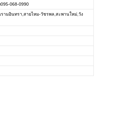
้อย095-068-0990
วนรามอินทรา,สายไหม-วัชรพล,สะพานใหม่,วัง