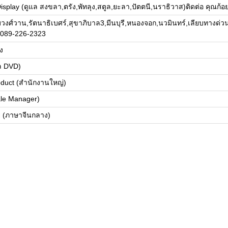
Display (ดูแล สงขลา,ตรัง,พัทลุง,สตูล,ยะลา,ปัตตนี,นราธิวาส)ติดต่อ คุณก
งศ์วาน,รัตนาธิเบศร์,สุขาภิบาล3,มีนบุรี,หนองจอก,นวมินทร์,เลียบทางด่
ญ 089-226-2323
ง
แล DVD)
roduct (สำนักงานใหญ่)
ale Manager)
าย (ภาษาจีนกลาง)