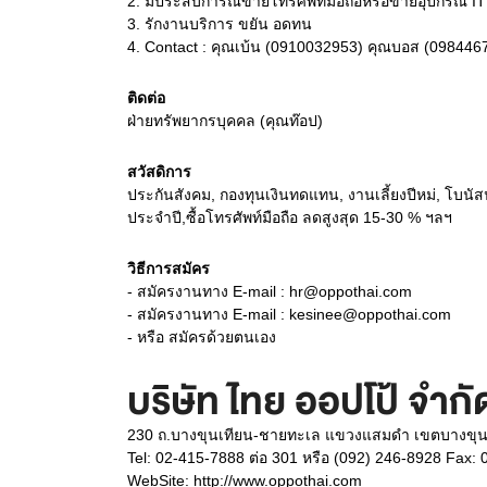
2.
มีประสบการณ์ขายโทรศัพท์มือถือหรือขายอุปกรณ์ IT
3.
รักงานบริการ ขยัน อดทน
4.
Contact : คุณเบ้น (0910032953) คุณบอส (098446
ติดต่อ
ฝ่ายทรัพยากรบุคคล (คุณท๊อป)
สวัสดิการ
ประกันสังคม, กองทุนเงินทดแทน, งานเลี้ยงปีหม่, โบนัสปร
ประจำปี,ซื้อโทรศัพท์มือถือ ลดสูงสุด 15-30 % ฯลฯ
วิธีการสมัคร
- สมัครงานทาง E-mail : hr@oppothai.com
- สมัครงานทาง E-mail : kesinee@oppothai.com
- หรือ สมัครด้วยตนเอง
บริษัท ไทย ออปโป้ จำกั
230 ถ.บางขุนเทียน-ชายทะเล แขวงแสมดำ เขตบางขุน
Tel: 02-415-7888 ต่อ 301 หรือ (092) 246-8928 Fax:
WebSite:
http://www.oppothai.com