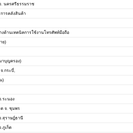
จ. นครศรีธรรมราช
รการคลังสินค้า
ทางด้านเทคนิคการใช้งานโทรศัพท์มือถือ
่าย)
ามาบุญครอง)
.กระบี่,
น)
จ.ระนอง
ต จ. ชุมพร
.สุราษฎ์ธานี
ภูเก็ต