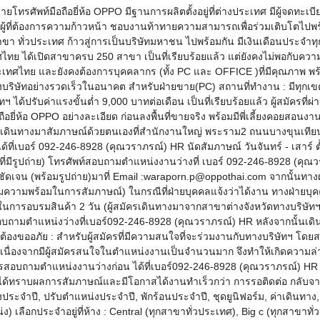
ยโทรศัพท์มือถือยี่ห้อ OPPO มีฐานการผลิตตั้งอยู่ที่ต่างประเทศ มีผู้จดทะเบี
ครผู้ที่ต้องการความก้าวหน้า ชอบงานท้าทายความสามารถเพื่อร่วมเติบโตไปพร
าขา ทั่วประเทศ ก้าวสู่การเป็นบริษัทมหาชน ไปพร้อมกัน มีเงินเดือนประจ
ไทย ได้เปิดสาขาครบ 250 สาขา เป็นที่เรียบร้อยแล้ว แต่ยังคงไม่พอกับคว
เทศไทย และยังคงต้องการบุคคลากร (ทั้ง PC และ OFFICE )ที่มีคุณภาพ พร้อมปฏ
งบริษัทอย่างรวดเร็วในอนาคต สำหรับฝ่ายขาย(PC) สถานที่ทำงาน : มีทุกเขตพื
ัทฯ ได้ปรับค่าแรงขั้นต่ำ 9,000 บาทต่อเดือน เป็นที่เรียบร้อยแล้ว ผู้สมัครท
ี่ห้อ OPPO อย่างละเอียด ก่อนลงพื้นที่ขายจริง พร้อมมีพี่เลี้ยงคอยสอนงาน
ู้สมัครเดินทางมาสัมภาษณ์ด้วยตนเองที่สำนักงานใหญ่ พระราม2 ถนนบางขุน
ด้ที่เบอร์ 092-246-8928 (คุณวราภรณ์) HR นัดสัมภาษณ์ วันจันทร์ - เสาร์ ตั
ที่มีรูปถ่าย) โทรศัพท์สอบถามตำแหน่งงานว่างที่ เบอร์ 092-246-8928 (ค
ชัดเจน (พร้อมรูปถ่าย)มาที่ Email :waraporn.p@oppothai.com จากนั้นทาง
มความพร้อมในการสัมภาษณ์) ในกรณีที่ฝ่ายบุคคลแจ้งว่าได้งาน ทางฝ่ายบุคคลจ
การอบรมสินค้า 2 วัน (ผู้สมัครเดินทางมาจากสาขาต่างจังหวัดทางบริษัทฯ ไ
บถามตำแหน่งว่างที่เบอร์092-246-8928 (คุณวราภรณ์) HR หลังจากนั้นเดินท
คคล ต้องขออภัย : สำหรับผู้สมัครที่มีความสนใจที่จะร่วมงานกับทางบริษัทฯ โ
ะเนื่องจากมีผู้สมัครสนใจในตำแหน่งงานเป็นจำนวนมาก จึงทำให้เกิดความล่าช
สอบถามตำแหน่งงานว่างก่อน ได้ที่เบอร์092-246-8928 (คุณวราภรณ์) HR จ
ด้ทราบผลการสัมภาษณ์และมีโอกาสได้งานทำเร็วกว่า การรอติดต่อ กลับจากฝ
ประจำปี, ปรับตำแหน่งประจำปี, พักร้อนประจำปี, ชุดยูนิฟอร์ม, ค่าเดินทาง, ค่
) เลือกประจำอยู่ที่ห้าง : Central (ทุกสาขาทั่วประเทศ), Big c (ทุกสาขาทั่