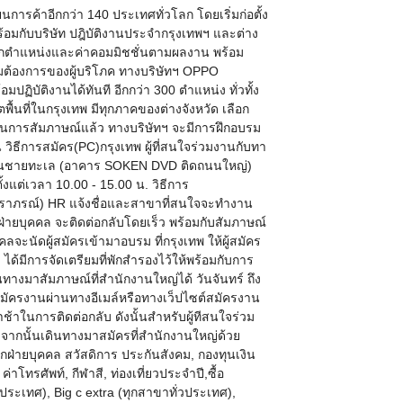
ยนการค้าอีกกว่า 140 ประเทศทั่วโลก โดยเริ่มก่อตั้ง
้อมกับบริษัท ปฎิบัติงานประจำกรุงเทพฯ และต่าง
ำทุกตำแหน่งและค่าคอมมิชชั่นตามผลงาน พร้อม
ามต้องการของผู้บริโภค ทางบริษัทฯ OPPO
ิบัติงานได้ทันที อีกกว่า 300 ตำแหน่ง ทั่วทั้ง
้นที่ในกรุงเทพ มีทุกภาคของต่างจังหวัด เลือก
ี่ผ่านการสัมภาษณ์แล้ว ทางบริษัทฯ จะมีการฝึกอบรม
 วิธีการสมัคร(PC)กรุงเทพ ผู้ที่สนใจร่วมงานกับทา
เทียนชายทะเล (อาคาร SOKEN DVD ติดถนนใหญ่)
้งแต่เวลา 10.00 - 15.00 น. วิธีการ
ุณวราภรณ์) HR แจ้งชื่อและสาขาที่สนใจจะทำงาน
ฝ่ายบุคคล จะติดต่อกลับโดยเร็ว พร้อมกับสัมภาษณ์
ะนัดผู้สมัครเข้ามาอบรม ที่กรุงเทพ ให้ผู้สมัคร
ด้มีการจัดเตรียมที่พักสำรองไว้ให้พร้อมกับการ
างมาสัมภาษณ์ที่สำนักงานใหญ่ได้ วันจันทร์ ถึง
ดยสมัครงานผ่านทางอีเมล์หรือทางเว็ปไซต์สมัครงาน
้าในการติดต่อกลับ ดังนั้นสำหรับผู้ทีสนใจร่วม
ากนั้นเดินทางมาสมัครที่สำนักงานใหญ่ด้วย
่ายบุคคล สวัสดิการ ประกันสังคม, กองทุนเงิน
าโทรศัพท์, กีฬาสี, ท่องเที่ยวประจำปี,ซื้อ
วประเทศ), Big c extra (ทุกสาขาทั่วประเทศ),