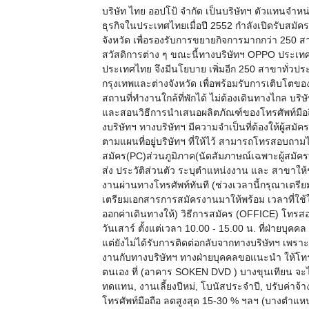
บริษัท ไทย ออปโป้ จำกัด เป็นบริษัทฯ ตัวแทนจำหน่า
ธุรกิจในประเทศไทยเมื่อปี 2552 กำลังเปิดรับสมั
จังหวัด เพื่อรองรับการขยายกิจการมากกว่า 250 ส
สวัสดิการต่าง ๆ ขณะนี้ทางบริษัทฯ OPPO ประเทศ
ประเทศไทย จึงมีนโยบาย เพิ่มอีก 250 สาขาทั่วประ
กรุงเทพและต่างจังหวัด เพื่อพร้อมรับการเติบโตขอ
สถานที่ทำงานใกล้ที่พักได้ ไม่ต้องเดินทางไกล บริษ
และสอนวิธีการนำเสนอผลิตภัณฑ์ของโทรศัพท์มือถือย
งบริษัทฯ ทางบริษัทฯ มีความจำเป็นที่ต้องให้ผ
ตามแผนที่อยู่บริษัทฯ ที่ให้ไว้ สามารถโทรสอบถามไ
สมัคร(PC)ส่วนภูมิภาค(นัดสัมภาษณ์เฉพาะผู้สมัคร
ส่ง ประวัติส่วนตัว ระบุตำแหน่งงาน และ สาขาให้
งานผ่านทางโทรศัพท์ทันที (ช่วงเวลานี้กรุณาเตรีย
เตรียมเอกสารการสมัครงานมาให้พร้อม เวลาที่ใช้ใน
ออกค่าเดินทางให้) วิธีการสมัคร (OFFICE) โทรสอ
วันเสาร์ ตั้งแต่เวลา 10.00 - 15.00 น. ที่ฝ่ายบุ
แต่ยังไม่ได้รับการติดต่อกลับจากทางบริษัทฯ เพรา
งานกับทางบริษัทฯ ทางฝ่ายบุคคลขอแนะนำ ให้โทร
ตนเอง ที่ (อาคาร SOKEN DVD ) บางขุนเทียน จะไ
ทดแทน, งานเลี้ยงปีหม่, โบนัสประจำปี, ปรับค่าจ้าง
โทรศัพท์มือถือ ลดสูงสุด 15-30 % ฯลฯ (บางตำแหน่ง