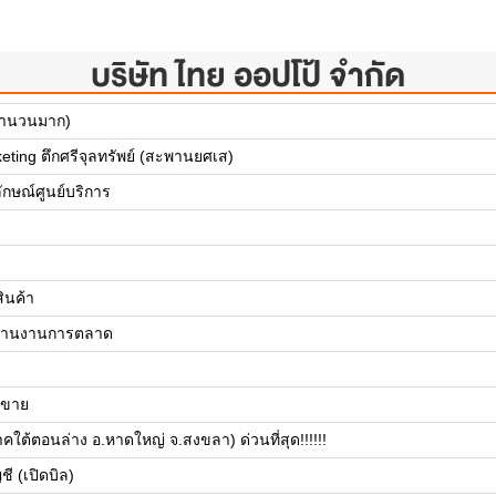
บริษัท ไทย ออปโป้ จำกัด
(จำนวนมาก)
eting ตึกศรีจุลทรัพย์ (สะพานยศเส)
ักษณ์ศูนย์บริการ
ินค้า
ระสานงานการตลาด
ายขาย
ภาคใต้ตอนล่าง อ.หาดใหญ่ จ.สงขลา) ด่วนที่สุด!!!!!!
ชี (เปิดบิล)