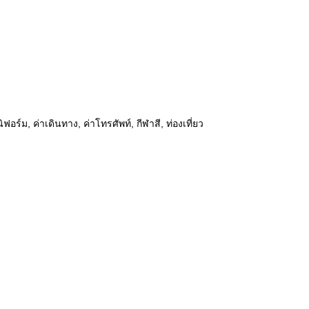
ร์ม, ค่าเดินทาง, ค่าโทรศัพท์, กีฬาสี, ท่องเที่ยว