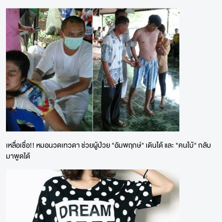
เหลื่อเชื่อ!! หมอนวดเทวดา ช่วยผู้ป่วย "อัมพฤกษ์" เดินได้ และ "คนใบ้" กลับ
มาพูดได้