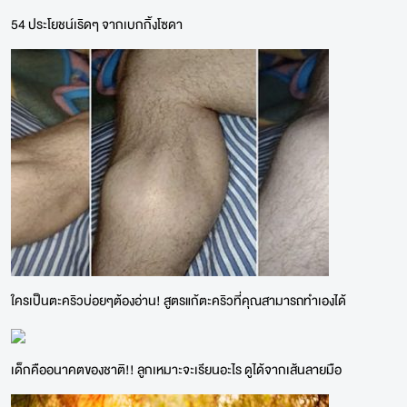
54 ประโยชน์เริดๆ จากเบกกิ้งโซดา
ใครเป็นตะคริวบ่อยๆต้องอ่าน! สูตรแก้ตะคริวที่คุณสามารถทำเองได้
เด็กคืออนาคตของชาติ!! ลูกเหมาะจะเรียนอะไร ดูได้จากเส้นลายมือ