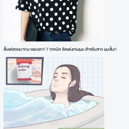
สั้นแต่สวยมากนะขอบอก!! 7 เทคนิค จัดแต่งทรงผม สำหรับสาว ผมสั้น!!