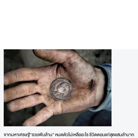
จากมหาเศรษฐี"รวยพันล้าน" หมดตัวไม่เหลืออะไร ชีวิตตอนแก่สุดแสนลำบาก