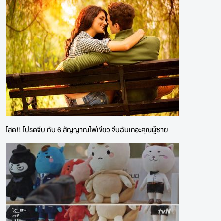
โสด!! โปรดจีบ กับ 6 สัญญาณไฟเขียว จีบฉันเถอะคุณผู้ชาย