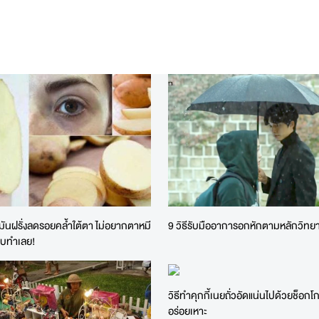
มันฝรั่งลดรอยคล้ำใต้ตา ไม่อยากตาหมี
9 วิธีรับมืออาการอกหักตามหลักวิทย
ีบทำเลย!
วิธีทำคุกกี้เนยถั่วอัดแน่นไปด้วยช็อก
อร่อยเหาะ