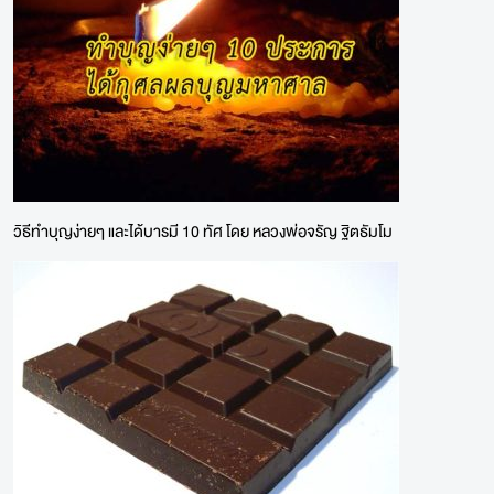
วิธีทำบุญง่ายๆ และได้บารมี 10 ทัศ โดย หลวงพ่อจรัญ ฐิตธัมโม