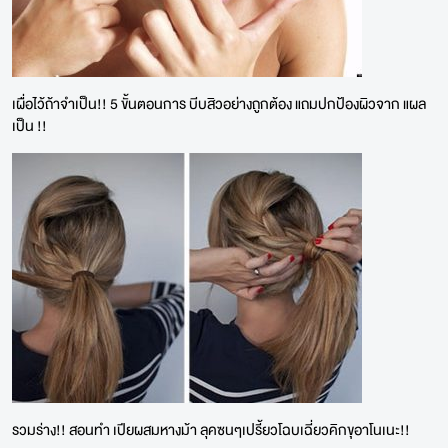
เผื่อไว้ถ้าจำเป็น!! 5 ขั้นตอนการ บีบสิวอย่างถูกต้อง แถมปกป้องผิวจาก แผล
เป็น !!
รวมร่าง!! สอนทำ เปียผสมหางม้า ลุคซนๆเปรี้ยวโฉบเฉี่ยวคิกขุอาโนเนะ!!