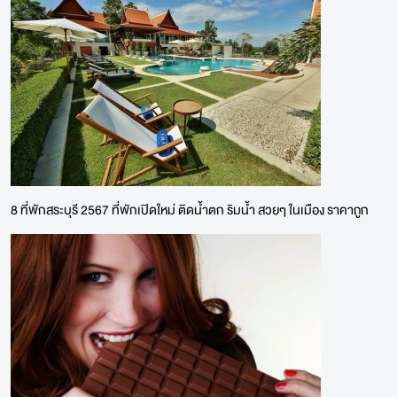
8 ที่พักสระบุรี 2567 ที่พักเปิดใหม่ ติดน้ำตก ริมน้ำ สวยๆ ในเมือง ราคาถูก