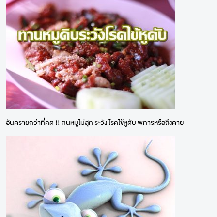
อันตรายกว่าที่คิด !! กินหมูไม่สุก ระวัง โรคไข้หูดับ พิการหรือถึงตาย