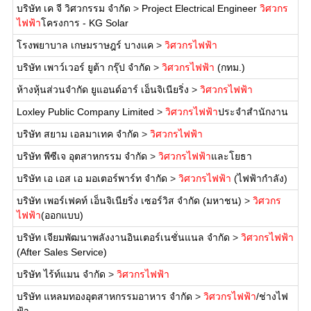
บริษัท เค จี วิศวกรรม จำกัด
>
Project Electrical Engineer
วิศวกร
ไฟฟ้า
โครงการ - KG Solar
โรงพยาบาล เกษมราษฎร์ บางแค
>
วิศวกรไฟฟ้า
บริษัท เพาว์เวอร์ ยูต้า กรุ๊ป จำกัด
>
วิศวกรไฟฟ้า
(กทม.)
ห้างหุ้นส่วนจำกัด ยูแอนด์อาร์ เอ็นจิเนียริ่ง
>
วิศวกรไฟฟ้า
Loxley Public Company Limited
>
วิศวกรไฟฟ้า
ประจำสำนักงาน
บริษัท สยาม เอลมาเทค จำกัด
>
วิศวกรไฟฟ้า
บริษัท พีซีเจ อุตสาหกรรม จำกัด
>
วิศวกรไฟฟ้า
และโยธา
บริษัท เอ เอส เอ มอเตอร์พาร์ท จำกัด
>
วิศวกรไฟฟ้า
(ไฟฟ้ากำลัง)
บริษัท เพอร์เฟคท์ เอ็นจิเนียริ่ง เซอร์วิส จำกัด (มหาชน)
>
วิศวกร
ไฟฟ้า
(ออกแบบ)
บริษัท เจียมพัฒนาพลังงานอินเตอร์เนชั่นแนล จำกัด
>
วิศวกรไฟฟ้า
(After Sales Service)
บริษัท ไร้ท์แมน จำกัด
>
วิศวกรไฟฟ้า
บริษัท แหลมทองอุตสาหกรรมอาหาร จำกัด
>
วิศวกรไฟฟ้า
/ช่างไฟ