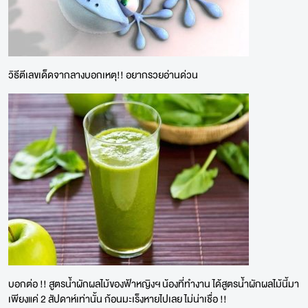
วิธีตีเลขเด็ดจากลางบอกเหตุ!! อยากรวยอ่านด่วน
บอกต่อ !! สูตรน้ำผักผลไม้ของฟ้าหญิงฯ น้องที่ทำงาน ได้สูตรน้ำผักผลไม้นี้มา
เพียงแค่ 2 สัปดาห์เท่านั้น ก้อนมะเร็งหายไปเลย ไม่น่าเชื่อ !!