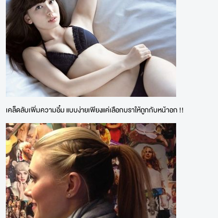
เคล็ดลับเพิ่มความอิ๋ม แบบง่ายเพียงแค่เลือกบราให้ถูกกับหน้าอก !!