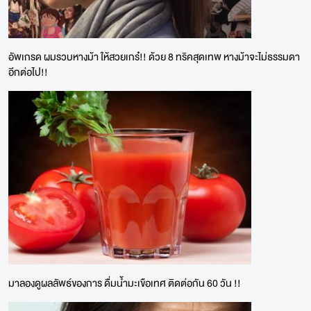
อัพเกรด ผมรวบหางม้า ให้สวยเกร๋!! ด้วย 8 ทริคสุดเทพ หางม้าจะไม่ธรรมดา
อีกต่อไป!!
มาลองดูผลลัพธ์ของการ ดื่มน้ำมะเขือเทศ ติดต่อกัน 60 วัน !!