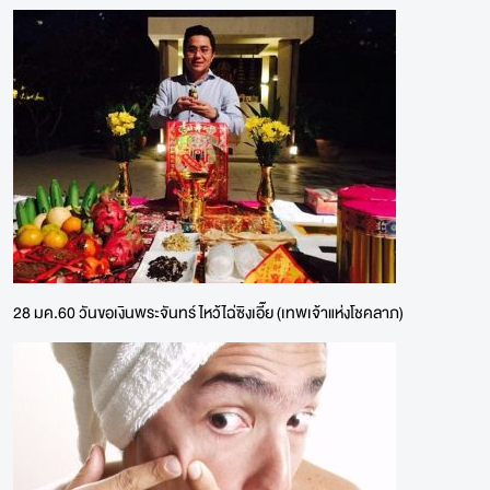
28 มค.60 วันขอเงินพระจันทร์ ไหว้ไฉ่ซิงเอี๊ย (เทพเจ้าแห่งโชคลาภ)