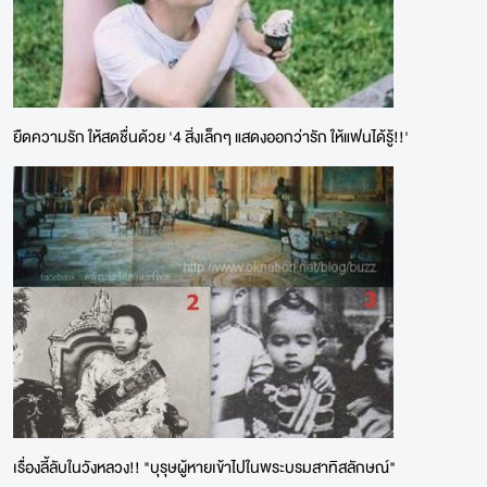
ยืดความรัก ให้สดชื่นด้วย '4 สิ่งเล็กๆ แสดงออกว่ารัก ให้แฟนได้รู้!!'
เรื่องลี้ลับในวังหลวง!! "บุรุษผู้หายเข้าไปในพระบรมสาทิสลักษณ์"