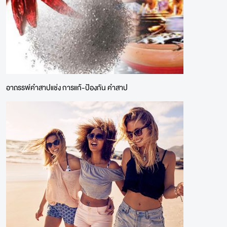
อาถรรพ์คำสาปแช่ง การแก้-ป้องกัน คำสาป