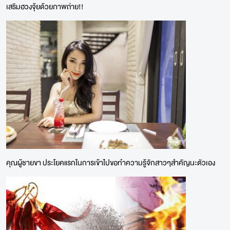
เสริมฮวงจุ้ยด้วยภาพถ่าย!!
คุณผู้ชายขา ประโยคแรกในการเข้าไปขอทำความรู้จักสาวๆสำคัญนะตัวเอง