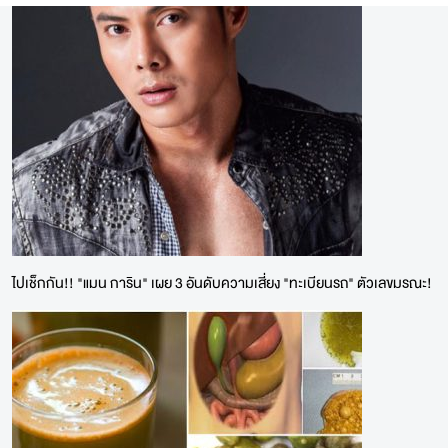
ไปเช็กกัน!! "แมน การิน" เผย 3 อันดับความเสี่ยง "ทะเบียนรถ" ตัวเลขมรณะ!