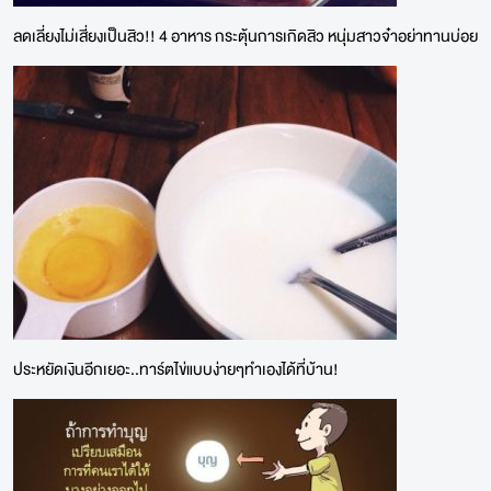
ลดเลี่ยงไม่เสี่ยงเป็นสิว!! 4 อาหาร กระตุ้นการเกิดสิว หนุ่มสาวจ๋าอย่าทานบ่อย
ประหยัดเงินอีกเยอะ..ทาร์ตไข่แบบง่ายๆทำเองได้ที่บ้าน!