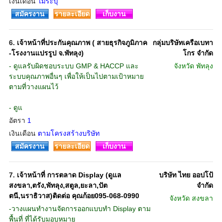
เงินเดือน
ไม่ระบุ
สมัครงาน
รายละเอียด
เก็บงาน
6.
เจ้าหน้าที่ประกันคุณภาพ ( สายธุรกิจภูมิภาค
กลุ่มบริษัทเครือเบทา
-โรงงานแปรรูป จ.พัทลุง)
โกร จำกัด
- ดูแลรับผิดชอบระบบ GMP & HACCP และ
จังหวัด
พัทลุง
ระบบคุณภาพอื่นๆ เพื่อให้เป็นไปตามเป้าหมาย
ตามที่วางแผนไว้
- ดูแ
อัตรา
1
เงินเดือน
ตามโครงสร้างบริษัท
สมัครงาน
รายละเอียด
เก็บงาน
7.
เจ้าหน้าที่ การตลาด Display (ดูแล
บริษัท ไทย ออปโป้
สงขลา,ตรัง,พัทลุง,สตูล,ยะลา,ปัต
จำกัด
ตนี,นราธิวาส)ติดต่อ คุณก้อย095-068-0990
จังหวัด
สงขลา
-วางแผนทำงานจัดการออกแบบทำ Display ตาม
พื้นที่ ที่ได้รับมอบหมาย