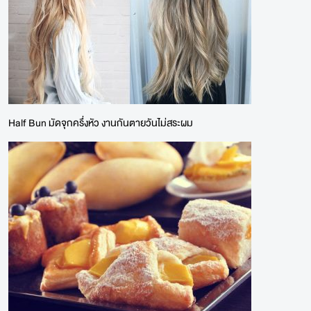
Half Bun มัดจุกครึ่งหัว งานกันตายวันไม่สระผม