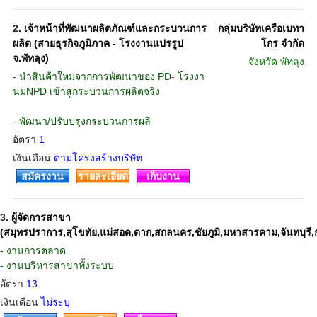
2.
เจ้าหน้าที่พัฒนาผลิตภัณฑ์และกระบวนการ
กลุ่มบริษัทเครือเบทา
ผลิต (สายธุรกิจภูมิภาค - โรงงานแปรรูป
โกร จำกัด
จ.พัทลุง)
จังหวัด
พัทลุง
- นำสินค้าใหม่จากการพัฒนาของ PD- โรงงา
นมNPD เข้าสู่กระบวนการผลิตจริง
- พัฒนา/ปรับปรุงกระบวนการผลิ
อัตรา
1
เงินเดือน
ตามโครงสร้างบริษัท
สมัครงาน
รายละเอียด
เก็บงาน
3.
ผู้จัดการสาขา
(สมุทรปราการ,สุโขทัย,แม่สอด,ตาก,สกลนคร,ชัยภูมิ,มหาสารคาม,จันทบุรี,กบิน
- งานการตลาด
- งานบริหารสาขาทั้งระบบ
อัตรา
13
เงินเดือน
ไม่ระบุ