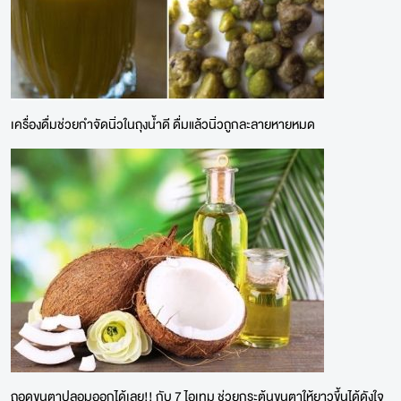
เครื่องดื่มช่วยกำจัดนิ่วในถุงน้ำดี ดื่มแล้วนิ่วถูกละลายหายหมด
ถอดขนตาปลอมออกได้เลย!! กับ 7 ไอเทม ช่วยกระตุ้นขนตาให้ยาวขึ้นได้ดังใจ