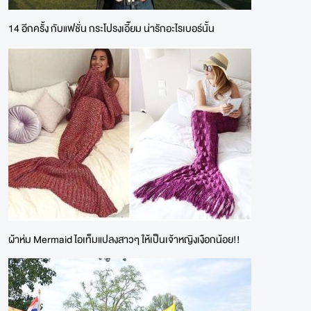
14 อีกครั้ง กับแฟชั่น กระโปรงเอี๊ยม น่ารักอะไรเบอร์นั้น
ผ้าห่ม Mermaid ไอเท็มแปลงสาวๆ ให้เป็นเจ้าหญิงเงือกน้อย!!