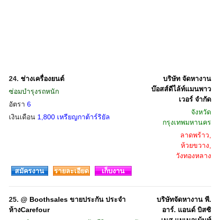
24.
ช่างเครื่องยนต์
บริษัท จัดหางาน
บ๊อสส์ดีไล้ท์แมนพาว
ซ่อมบำรุงรถหนัก
เวอร์ จำกัด
อัตรา
6
จังหวัด
เงินเดือน
1,800 เหรียญกาต้าร์ริยัล
กรุงเทพมหานคร
ลาดพร้าว,
ห้วยขวาง,
วังทองหลาง
สมัครงาน
รายละเอียด
เก็บงาน
25.
@ Boothsales ขายประกัน ประจำ
บริษัทจัดหางาน พี.
ห้างCarefour
อาร์. แอนด์ บิสซิ