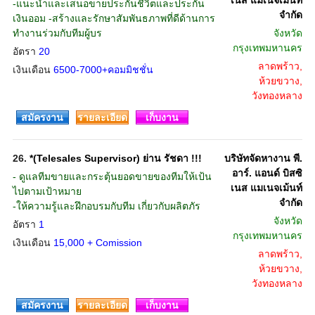
เนส แมเนจเม้นท์
-แนะนำและเสนอขายประกันชีวิตและประกัน
จำกัด
เงินออม -สร้างและรักษาสัมพันธภาพที่ดีด้านการ
ทำงานร่วมกับทีมผู้บร
จังหวัด
กรุงเทพมหานคร
อัตรา
20
ลาดพร้าว,
เงินเดือน
6500-7000+คอมมิชชั่น
ห้วยขวาง,
วังทองหลาง
สมัครงาน
รายละเอียด
เก็บงาน
26.
*(Telesales Supervisor) ย่าน รัชดา !!!
บริษัทจัดหางาน พี.
อาร์. แอนด์ บิสซิ
- ดูแลทีมขายและกระตุ้นยอดขายของทีมให้เป้น
เนส แมเนจเม้นท์
ไปตามเป้าหมาย
จำกัด
-ให้ความรู้และฝึกอบรมกับทีม เกี่ยวกับผลิตภัร
จังหวัด
อัตรา
1
กรุงเทพมหานคร
เงินเดือน
15,000 + Comission
ลาดพร้าว,
ห้วยขวาง,
วังทองหลาง
สมัครงาน
รายละเอียด
เก็บงาน