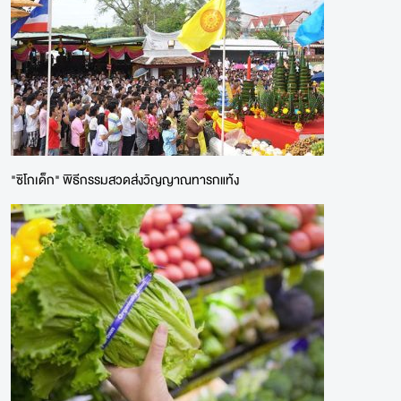
"ซิโกเด็ก" พิธีกรรมสวดส่งวิญญาณทารกแท้ง