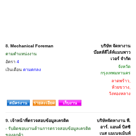
8.
Mechanical Foreman
บริษัท จัดหางาน
บ๊อสส์ดีไล้ท์แมนพาว
ตามตำแหน่งงาน
เวอร์ จำกัด
อัตรา
4
จังหวัด
เงินเดือน
ตามตกลง
กรุงเทพมหานคร
ลาดพร้าว,
ห้วยขวาง,
วังทองหลาง
สมัครงาน
รายละเอียด
เก็บงาน
9.
เจ้าหน้าที่ตรวจสอบข้อมูลเครดิต
บริษัทจัดหางาน พี.
อาร์. แอนด์ บิสซิ
- รับผิดชอบงานด้านการตรวจสอบข้อมูลเครดิต
เนส แมเนจเม้นท์
ของลูกค้า