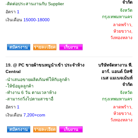
จำกัด
-ติดต่อประสานงานกับ Supplier
จังหวัด
อัตรา
1
กรุงเทพมหานคร
เงินเดือน
15000-18000
ลาดพร้าว,
ห้วยขวาง,
วังทองหลาง
สมัครงาน
รายละเอียด
เก็บงาน
19.
@ PC ขายผ้าขนหนูนำเข้า ประจำห้าง
บริษัทจัดหางาน พี.
Central
อาร์. แอนด์ บิสซิ
เนส แมเนจเม้นท์
-นำเสนอขายผลิตภัณฑ์ให้กับลูกค้า
จำกัด
-ให้ข้อมูลลูกค้า
-ทำงาน 6 วัน ตามเวลาห้าง
จังหวัด
-สามารถวิ่งไปตามสาขาอื่
กรุงเทพมหานคร
อัตรา
1
ลาดพร้าว,
ห้วยขวาง,
เงินเดือน
7,200+com
วังทองหลาง
สมัครงาน
รายละเอียด
เก็บงาน