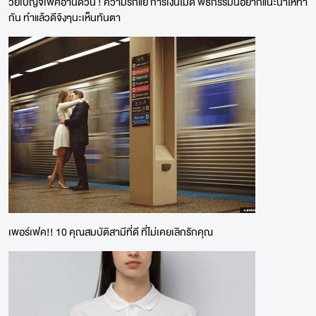
วัยเบญจเพศอ่านด่วน ! ความรักแย่ การเงินไม่ดี พิธีกรรมนี้อยากแนะนำให้ทำ
กัน ทำแล้วดีจิงๆนะเห็นทันตา
เพอร์เฟค!! 10 คุณสมบัติสามีที่ดี ที่ไม่เคยเลิกรักคุณ