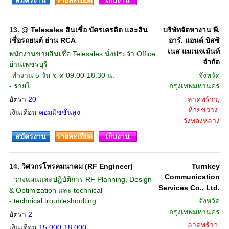
สมัครงาน
รายละเอียด
เก็บงาน
13.
@ Telesales สินเชื่อ บัตรเครดิต และสิน
บริษัทจัดหางาน พี.
เชื่อรถยนต์ ย่าน RCA
อาร์. แอนด์ บิสซิ
เนส แมเนจเม้นท์
พนักงานขายสินเชื่อ Telesales นั่งประจำ Office
จำกัด
ย่านเพชรบุรี
-ทำงาน 5 วัน จ-ศ 09.00-18.30 น.
จังหวัด
- รายไ
กรุงเทพมหานคร
อัตรา
20
ลาดพร้าว,
ห้วยขวาง,
เงินเดือน
คอมมิชชั่นสูง
วังทองหลาง
สมัครงาน
รายละเอียด
เก็บงาน
14.
วิศวกรโทรคมนาคม (RF Engineer)
Turnkey
Communication
- วางแผนและปฎิบัติการ RF Planning, Design
Services Co., Ltd.
& Optimization และ technical
- technical troubleshoolting
จังหวัด
กรุงเทพมหานคร
อัตรา
2
ลาดพร้าว,
เงินเดือน
15,000-18,000