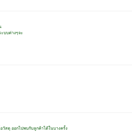
ณ
ะระบบต่างๆจะ
วัสดุ ออกไปพบกับลูกค้าได้ในบางครั้ง