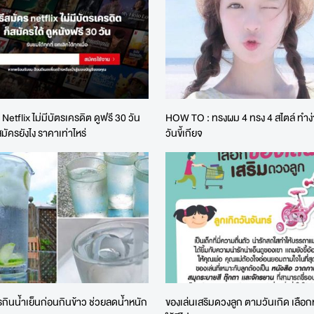
 Netflix ไม่มีบัตรเครดิต ดูฟรี 30 วัน
HOW TO : ทรงผม 4 ทรง 4 สไตล์ ทำง่
สมัครยังไง ราคาเท่าไหร่
วันขี้เกียจ
ูตรกินน้ำเย็นก่อนกินข้าว ช่วยลดน้ำหนัก
ของเล่นเสริมดวงลูก ตามวันเกิด เลือกทั