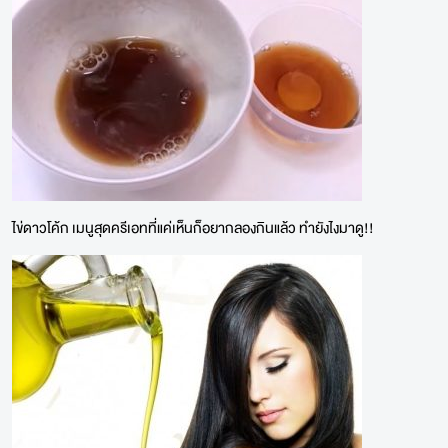
ไข่ดาวโค้ก เมนูสุดครีเอทที่แค่เห็นก็อยากลองกินแล้ว ทำยังไงมาดู!!