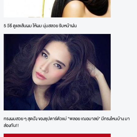
5 วิธี ดูแลเส้นผม ให้ผม นุ่มสลวย รับหน้าฝน
ทรงผมสวย ๆ สุดปัง ของซุปตาร์ตัวแม่ "พลอย เฌอมาลย์" มีทรงไหนบ้าง มา
ส่องกัน!!