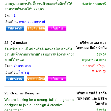
ควบคุมแผนการติดตั้งงานป้ายและทีมติดตั้งให้
จังหวัด
ปทุมธานี
สามารถทำงานได้บรรลุตา
อัตรา
1
เงินเดือน
ตามประสบการณ์
สมัครงาน
รายละเอียด
เก็บงาน
22.
ผู้ช่วยกล้อง
บริษัท เจ เอส แอล
โกลบอล มีเดีย จำกัด
จัดเตรียมระบบไฟฟ้าหรืออิเลคทรอนิค สำหรับ
งานบันทึกภาพการถ่ายทำรายการหรืองานต่างๆ
จังหวัด
ตามที่กำหนด
กรุงเทพมหานคร
อัตรา
จำนวนมาก
บางกะปิ, บึงกุ่ม,
สะพานสูง
เงินเดือน
ไม่ระบุ
สมัครงาน
รายละเอียด
เก็บงาน
23.
Graphic Designer
บริษัท แสนสิริ จำกัด
(มหาชน) และบริษัท
We are looking for a strong, full-time graphic
ในเครือ
designer to join our design & creative
department.
จังหวัด