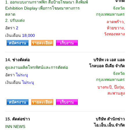
จำกัด
1. ออกแบบงานกราฟฟิก สื่อป้ายโฆษณา สิ่งพิมพ์
Exhibition Display เพื่อการโฆษณาทางการ
จังหวัด
ตลาด
กรุงเทพมหานคร
2. ปรับแต่ง
ลาดพร้าว,
อัตรา
2
ห้วยขวาง,
วังทองหลาง
เงินเดือน
18,000
สมัครงาน
รายละเอียด
เก็บงาน
14.
ช่างตัดต่อ
บริษัท เจ เอส แอล
โกลบอล มีเดีย จำกัด
ดูแลงานผลิตโทรทัศน์และการตัดต่อ
จังหวัด
อัตรา
ไม่ระบุ
กรุงเทพมหานคร
เงินเดือน
ไม่ระบุ
บางกะปิ, บึงกุ่ม,
สะพานสูง
สมัครงาน
รายละเอียด
เก็บงาน
15.
ตัดต่อข่าว
บริษัท สำนักข่าว
ไอ.เอ็น.เอ็น.จำกัด
INN NEWS