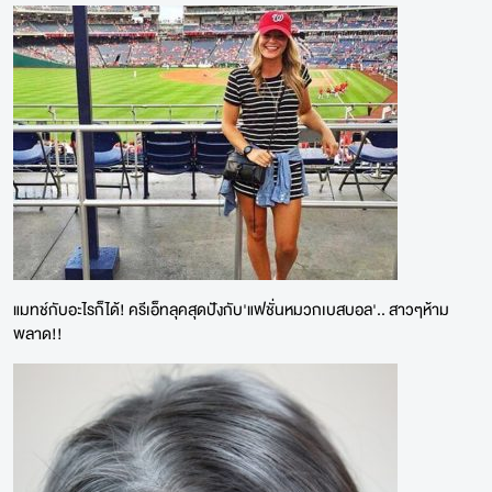
แมทช์กับอะไรก็ได้! ครีเอ็ทลุคสุดปังกับ'แฟชั่นหมวกเบสบอล'.. สาวๆห้าม
พลาด!!