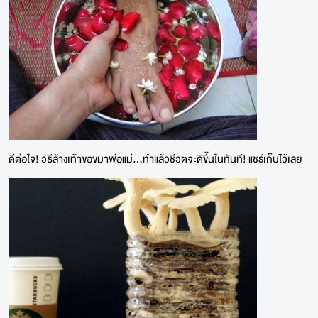
ดีต่อใจ! วิธีล้างเท้าขอขมาพ่อแม่...ทำแล้วชีวิตจะดีขึ้นในทันที! แชร์เก็บไว้เลย