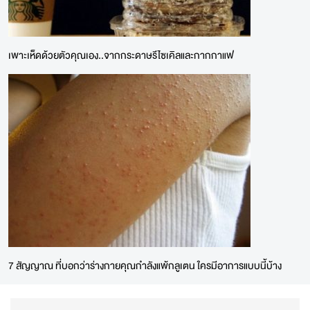
เพาะเห็ดด้วยตัวคุณเอง..จากกระดาษรีไซเคิลและกากกาแฟ
7 สัญญาณ ที่บอกว่าร่างกายคุณกำลังแพ้กลูเตน ใครมีอาการแบบนี้บ้าง