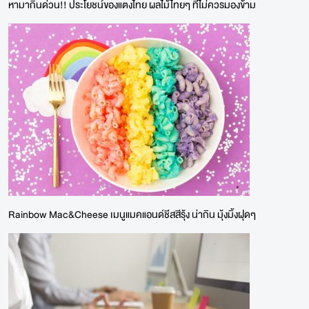
หามากินด่วน!! ประโยชน์ของแตงไทย ผลไม้ไทยๆ ที่ไม่ควรมองข้าม
Rainbow Mac&Cheese เมนูแมคแอนด์ชีสสีรุ้ง น่ากิน มุ้งมิ้งฝุดๆ