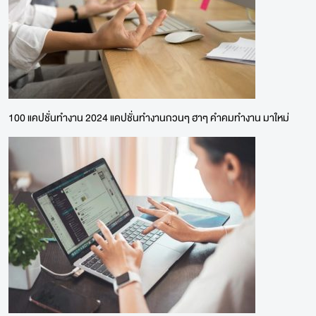
100 แคปชั่นทํางาน 2024 แคปชั่นทำงานกวนๆ ฮาๆ คำคมทำงาน มาใหม่