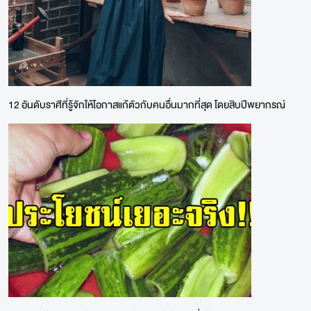
12 อันดับราศีที่รู้จักให้โอกาสแก้ตัวกับคนอื่นมากที่สุด โดยสิบปีพยากรณ์