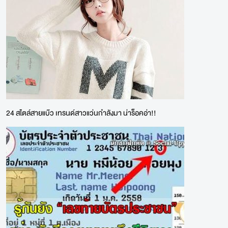
24 สไตล์สายแบ๊ว เทรนด์สาวแว่นกำลังมา น่าร็อคอ่า!!