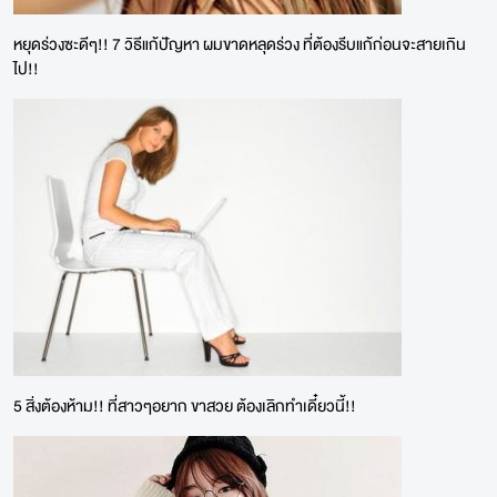
หยุดร่วงซะดีๆ!! 7 วิธีแก้ปัญหา ผมขาดหลุดร่วง ที่ต้องรีบแก้ก่อนจะสายเกิน
ไป!!
5 สิ่งต้องห้าม!! ที่สาวๆอยาก ขาสวย ต้องเลิกทำเดี๋ยวนี้!!