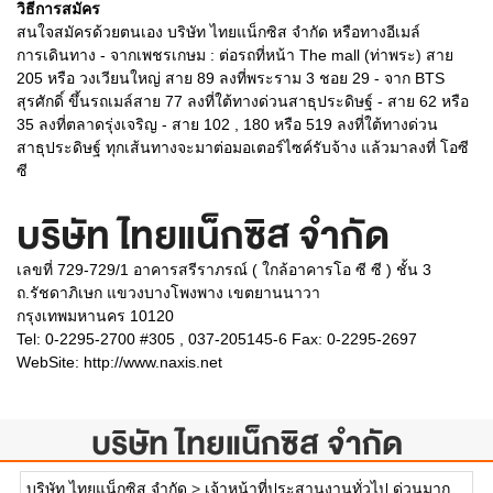
วิธีการสมัคร
สนใจสมัครด้วยตนเอง บริษัท ไทยแน็กซิส จำกัด หรือทางอีเมล์
การเดินทาง - จากเพชรเกษม : ต่อรถที่หน้า The mall (ท่าพระ) สาย
205 หรือ วงเวียนใหญ่ สาย 89 ลงที่พระราม 3 ชอย 29 - จาก BTS
สุรศักดิ์ ขึ้นรถเมล์สาย 77 ลงที่ใต้ทางด่วนสาธุประดิษฐ์ - สาย 62 หรือ
35 ลงที่ตลาดรุ่งเจริญ - สาย 102 , 180 หรือ 519 ลงที่ใต้ทางด่วน
สาธุประดิษฐ์ ทุกเส้นทางจะมาต่อมอเตอร์ไซค์รับจ้าง แล้วมาลงที่ โอซี
ซี
บริษัท ไทยแน็กซิส จำกัด
เลขที่ 729-729/1 อาคารสรีราภรณ์ ( ใกล้อาคารโอ ซี ซี ) ชั้น 3
ถ.รัชดาภิเษก แขวงบางโพงพาง เขตยานนาวา
กรุงเทพมหานคร 10120
Tel: 0-2295-2700 #305 , 037-205145-6 Fax: 0-2295-2697
WebSite:
http://www.naxis.net
บริษัท ไทยแน็กซิส จำกัด
บริษัท ไทยแน็กซิส จำกัด
>
เจ้าหน้าที่ประสานงานทั่วไป ด่วนมาก