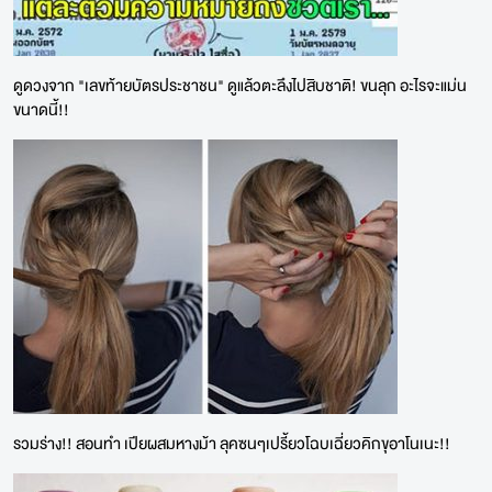
ดูดวงจาก "เลขท้ายบัตรประชาชน" ดูแล้วตะลึงไปสิบชาติ! ขนลุก อะไรจะแม่น
ขนาดนี้!!
รวมร่าง!! สอนทำ เปียผสมหางม้า ลุคซนๆเปรี้ยวโฉบเฉี่ยวคิกขุอาโนเนะ!!