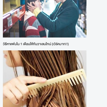
วิธีหาแฟนใน 1 เดือนให้ทันวาเลนไทน์ (เวิร์คมาก!!)