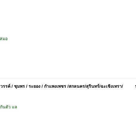
เสมอ
วรรค์ / ชุมพร / ระยอง / กำแพงเพชร /สกลนคร/สุรินทร์/ฉะเชิงเทรา/
กันตัว แล