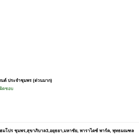
นต์ ประจำชุมพร (ด่วนมาก)
บผิดชอบ
มโปร ชุมพร,สุขาภิบาล3,อยุธยา,มหาชัย, พาราไดซ์ พาร์ค, พุทธมณฑล