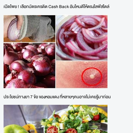
เปิดโพย ! เลือกบัตรเครดิต Cash Back อันไหนดีให้ตรงไลฟ์สไตล์
ประโยชน์ทางยา 7 ข้อ ของหอมแดง ที่หลายๆคนอาจไม่เคยรู้มาก่อน