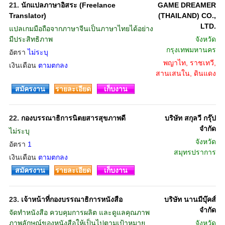
21.
นักแปลภาษาอิสระ (Freelance
GAME DREAMER
Translator)
(THAILAND) CO.,
LTD.
แปลเกมมือถือจากภาษาจีนเป็นภาษาไทยได้อย่าง
มีประสิทธิภาพ
จังหวัด
กรุงเทพมหานคร
อัตรา
ไม่ระบุ
พญาไท, ราชเทวี,
เงินเดือน
ตามตกลง
สานเสนใน, ดินแดง
สมัครงาน
รายละเอียด
เก็บงาน
22.
กองบรรณาธิการนิตยสารสุขภาพดี
บริษัท สกุลวี กรุ๊ป
จำกัด
ไม่ระบุ
จังหวัด
อัตรา
1
สมุทรปราการ
เงินเดือน
ตามตกลง
สมัครงาน
รายละเอียด
เก็บงาน
23.
เจ้าหน้าที่กองบรรณาธิการหนังสือ
บริษัท นานมีบุ๊คส์
จำกัด
จัดทำหนังสือ ควบคุมการผลิต และดูแลคุณภาพ
ภาพลักษณ์ของหนังสือให้เป็นไปตามเป้าหมาย
จังหวัด