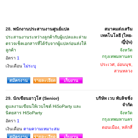
28.
พนักงานประสานงานศูนย์แปล
สมาคมส่งเสริม
เทคโนโลยี (ไทย-
ประสานงานระหว่างลูกค้ากับผู้แปลและล่าม
ญี่ปุ่น)
ตรวจเช็คเอกสารที่ได้รับจากผู้แปลก่อนส่งให้
ลูกค้า
จังหวัด
กรุงเทพมหานคร
อัตรา
1
ประเวศ, อ่อนนุช,
เงินเดือน
ไม่ระบุ
สวนหลวง
สมัครงาน
รายละเอียด
เก็บงาน
29.
นักเขียนอาวุโส (Senior)
บริษัท เวบ พับลิชชิ่ง
จำกัด
ดูแลงานเขียนให้เวบไซต์ HiSoParty และ
นิตยสาร HiSoParty
จังหวัด
กรุงเทพมหานคร
อัตรา
1
ดอนเมือง, หลักสี่
เงินเดือน
ตามความเหมาะสม
สมัครงาน
รายละเอียด
เก็บงาน