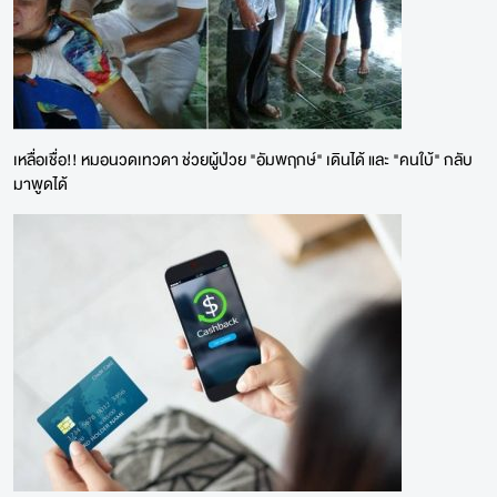
เหลื่อเชื่อ!! หมอนวดเทวดา ช่วยผู้ป่วย "อัมพฤกษ์" เดินได้ และ "คนใบ้" กลับ
มาพูดได้