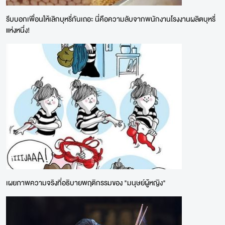
รีบบอกเพื่อนให้เลิกบุหรี่กันเถอะ นี่คือความลับจากพนักงานโรงงานผลิตบุหรี่
แห่งหนึ่ง!
เผยภาพความจริงที่อธิบายพฤติกรรมของ "มนุษย์ผู้หญิง"