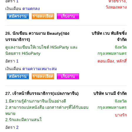
อัตรา
1
ห้วยขวาง,
วังทองหลาง
เงินเดือน
ตามตกลง
สมัครงาน
รายละเอียด
เก็บงาน
26.
นักเขียน ความงาม Beauty(กอง
บริษัท เวบ พับลิชชิ่ง
บรรณาธิการ)
จำกัด
ดูแลงานเขียนให้เวบไซต์ HiSoParty และ
จังหวัด
นิตยสาร HiSoParty
กรุงเทพมหานคร
อัตรา
1
ดอนเมือง, หลักสี่
เงินเดือน
ตามความเหมาะสม
สมัครงาน
รายละเอียด
เก็บงาน
27.
เจ้าหน้าที่บรรณาธิการ(แปลภาษาจีน)
บริษัท นานมี จำกัด
1.มีความรู้ด้านภาษาจีนเป็นอย่างดี
จังหวัด
2.สามารถแปลหนังสือ เอกสารต่างๆที่ได้รับมอบ
กรุงเทพมหานคร
หมาย
บางรัก
2.รักและมีความสนใ
อัตรา
2