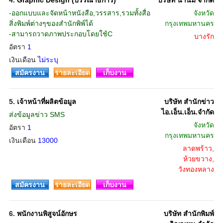
4.
Graphic Design (บรรณาธิการ)
บริษัท นานมี จำกัด
-ออกแบบและจัดหน้าหนังสือ,วรรสาร,รวมทั้งสื่อ
จังหวัด
สิ่งพิมพ์ต่างๆของสำนักพิพ์ได้
กรุงเทพมหานคร
-สามารถวาดภาพประกอบโดยใช้C
บางรัก
อัตรา
1
เงินเดือน
ไม่ระบุ
สมัครงาน
รายละเอียด
เก็บงาน
5.
เจ้าหน้าที่ผลิตข้อมูล
บริษัท สำนักข่าว
ไอ.เอ็น.เอ็น.จำกัด
ส่งข้อมูลข่าว SMS
จังหวัด
อัตรา
1
กรุงเทพมหานคร
เงินเดือน
13000
ลาดพร้าว,
ห้วยขวาง,
วังทองหลาง
สมัครงาน
รายละเอียด
เก็บงาน
6.
พนักงานพิสูจน์อักษร
บริษัท สำนักพิมพ์