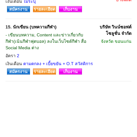
เงินเดือน
ไม่ระบุ
สมัครงาน
รายละเอียด
เก็บงาน
15.
นักเขียน (บทความกีฬา)
บริษัท วินน์ซอฟต์
โซลูชั่น จำกัด
- เขียนบทความ, Content และข่าวเกี่ยวกับ
กีฬา(เน้นกีฬาฟุตบอล) ลงในเว็บไซต์กีฬา สื่อ
จังหวัด
ขอนแก่น
Social Media ต่าง
อัตรา
2
เงินเดือน
ตามตกลง + เบี้ยขยัน + O.T สวัสดิการ
สมัครงาน
รายละเอียด
เก็บงาน