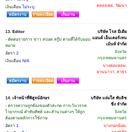
คลองเตย, วัฒนา
เงินเดือน
ไม่ระบุ
สมัครงาน
รายละเอียด
เก็บงาน
13.
Editor
บริษัท โรส มีเดีย
แอนด์ เอ็นเตอร์เทน
- ตัดต่อรายการ ข่าว สปอต สกู๊ป ตามที่ได้รับมอบ
เม้นท์ จำกัด
หมาย
จังหวัด
อัตรา
2
กรุงเทพมหานคร
เงินเดือน
N/A
บางคอแหลม,
ยานนาวา, สาธร
สมัครงาน
รายละเอียด
เก็บงาน
14.
เจ้าหน้าที่พิสูจน์อักษร
บริษัท แจ่มใส พับลิช
ชิ่ง จำกัด
- ตรวจความถูกต้องของตัวสะกด การเว้นวรรค
ไวยากรณ์ คำทับศัพท์ และสำนวนต่างๆ ให้ถูก
จังหวัด
ต้องตามหลักการใช้ภาษ
กรุงเทพมหานคร
อัตรา
1
บางกอกน้อย,
บางพลัด