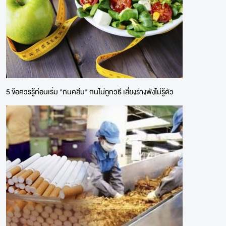
5 ข้อควรรู้ก่อนเริ่ม "กินคลีน" กินไม่ถูกวิธี เสี่ยงร่างพังไม่รู้ตัว